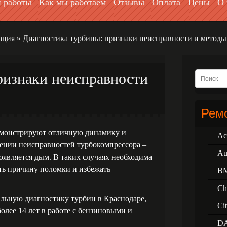
 работы
Как мы работаем
Отзывы
Оплата
Цены
О 
ация
»
Диагностика турбины: признаки неисправности и методы
ризнаки неисправности
Ремо
емонстрируют отличную динамику и
Ac
ении неисправностей турбокомпрессора –
Au
появляется дым. В таких случаях необходима
ить причину поломки и избежать
B
Ch
ьную диагностику турбин в Краснодаре,
Ci
олее 14 лет в работе с бензиновыми и
D