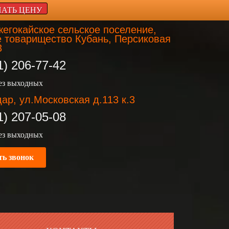
НАТЬ ЦЕНУ
егокайское сельское поселение,
 товарищество Кубань, Персиковая
3
1) 206-77-42
без выходных
ар, ул.Московская д.113 к.3
1) 207-05-08
без выходных
ть звонок