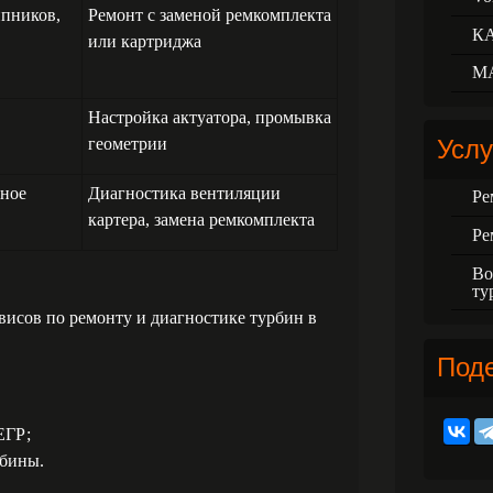
ипников,
Ремонт с заменой ремкомплекта
К
или картриджа
М
Настройка актуатора, промывка
геометрии
Услу
ное
Диагностика вентиляции
Ре
картера, замена ремкомплекта
Ре
Во
ту
исов по ремонту и диагностике турбин в
Под
ЕГР;
рбины.