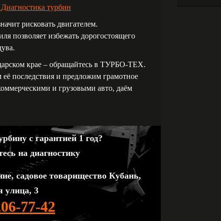
Диагностика турбин
ачит рисковать двигателем.
ля позволяет избежать дорогостоящего
дува.
дарском крае – обращайтесь в ТУРБО-ТЕХ.
 её последствия и предложим грамотное
коммерческими и грузовыми авто, даём
рбину с гарантией 1 год?
тесь на диагностику
ние, садовое товарищество Кубань,
 улица, 3
206-77-42