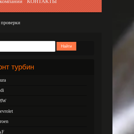
компании
КОНТАКТЫ
 проверки
Найти
нт турбин
ura
di
MW
evrolet
troen
AF