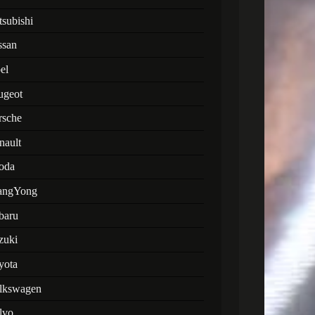
tsubishi
ssan
el
ugeot
rsche
nault
oda
angYong
baru
zuki
yota
lkswagen
lvo