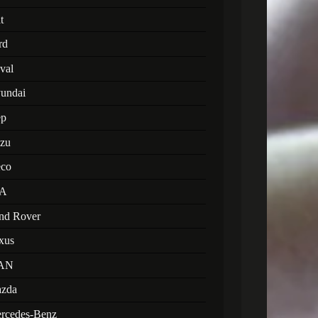
t
rd
val
undai
ep
uzu
eco
A
nd Rover
xus
AN
zda
rcedes-Benz