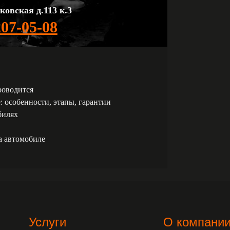
ковская д.113 к.3
207-05-08
роводится
: особенности, этапы, гарантии
билях
а автомобиле
Услуги
О компани