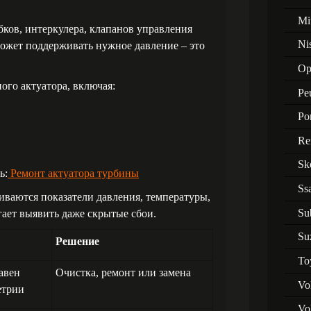
Mi
ков, интеркулера, клапанов управления
Ni
может поддерживать нужное давление – это
Op
ого актуатора, включая:
Pe
Po
Re
Sk
ь:
Ремонт актуатора турбины
Ss
иваются показатели давления, температуры,
Su
гает выявить даже скрытые сбои.
Su
Решение
To
авен
Очистка, ремонт или замена
Vo
етрии
Vo