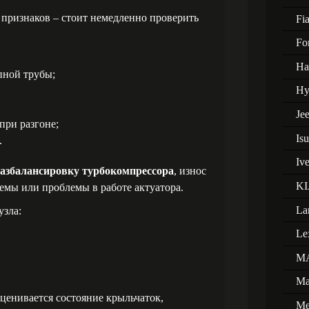
 признаков – стоит немедленно проверить
Fia
Fo
Ha
пной трубы;
Hy
Je
при разгоне;
Is
.
Iv
азбалансировку турбокомпрессора
, износ
KI
мы или проблемы в работе актуатора.
La
узла:
Le
M
Ma
оценивается состояние крыльчаток,
Me