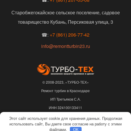
Старобжегокайское сельское поселение, садовое
товарищество Кубань, Персиковая улица, 3
☎:
+7 (861) 206-77-42
info@remontturbin23.ru
© 2008-2023, «ТУРБО-ТЕХ»
Ремонт турбин в Краснодаре
ИП Третьяков С.А.
ИНН 324100133411
ОГРНИП 310325622500217
Этот сайт использует cookie для хранения данных. Продолжая
использовать сайт, Вы даете свое согласие на работу с этими
Не является публичной офертой |
Политика конфиденциальности
файлами.
OK