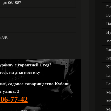
до 06.1987
Fia
Fo
Ha
Hy
er/3K
Je
Is
Iv
рбину с гарантией 1 год?
KI
тесь на диагностику
La
ние, садовое товарищество Кубань,
Le
 улица, 3
M
206-77-42
Ma
Me