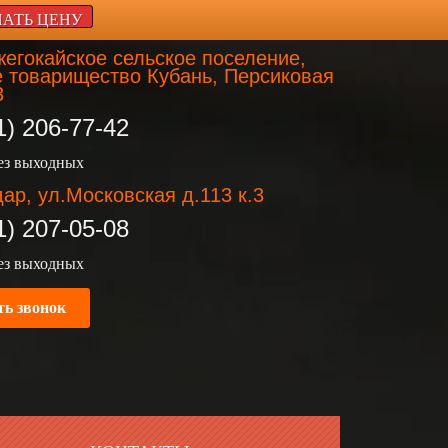
НАТЬ ЦЕНУ
егокайское сельское поселение,
 товарищество Кубань, Персиковая
3
1) 206-77-42
без выходных
ар, ул.Московская д.113 к.3
1) 207-05-08
без выходных
ть звонок