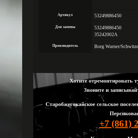
Артикул
53249886450
Для замены
53249886450
35242002A
Производитель
Borg Warner/Schwitz
Хотите отремонтировать ту
Звоните и записывай
Старобжегокайское сельское поселе
Персиковая
+7 (861) 