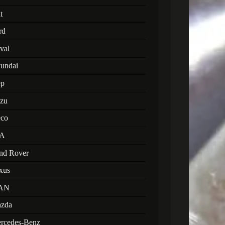
t
rd
val
undai
ep
uzu
eco
A
nd Rover
xus
AN
zda
rcedes-Benz