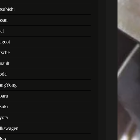
tsubishi
ssan
el
ugeot
rsche
nault
oda
angYong
baru
zuki
yota
lkswagen
lvo