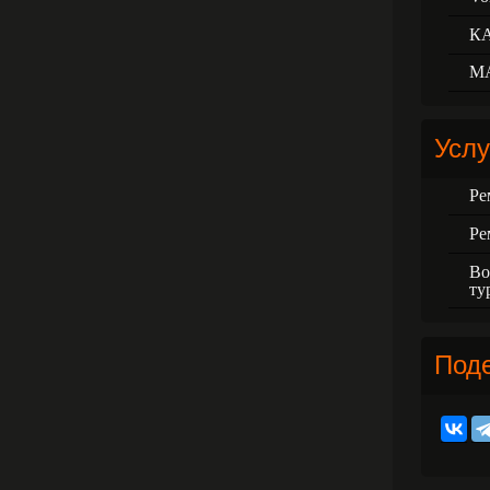
К
М
Услу
Ре
Ре
Во
ту
Под