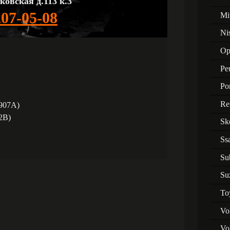
ковская д.113 к.3
207-05-08
Mi
Ni
Op
Pe
Po
Re
 907A)
2B)
Sk
Ss
Su
Su
To
Vo
Vo