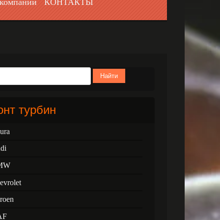
компании
КОНТАКТЫ
Найти
нт турбин
ura
di
MW
evrolet
troen
AF