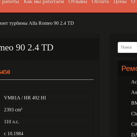
 работы
Как мы работаем
Отзывы
Оплата
Цены
О 
онт турбины Alfa Romeo 90 2.4 TD
meo 90 2.4 TD
Ремо
6450
Ac
Au
VM81A / HR 492 HI
B
2393 cm
3
Ch
110 л.с.
Ci
с 10.1984
D