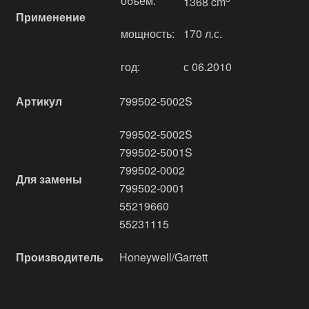
объём:
1368 cm
Применение
мощность:
170 л.с.
год:
с 06.2010
Артикул
799502-5002S
799502-5002S
799502-5001S
799502-0002
Для замены
799502-0001
55219660
55231115
Производитель
Honeywell/Garrett