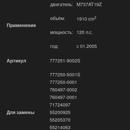
двигатель:
M737AT19Z
объём:
3
1910 cm
Применение
мощность:
120 л.с.
год:
с 01.2005
Артикул
777251-9002S
777250-5001S
777250-0001
760497-0002
760497-0001
71724097
Для замены
55200925
55205370
55214063