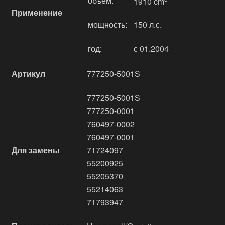
объём:
1910 cm
Применение
мощность:
150 л.с.
год:
с 01.2004
Артикул
777250-5001S
777250-5001S
777250-0001
760497-0002
760497-0001
Для замены
71724097
55200925
55205370
55214063
71793947