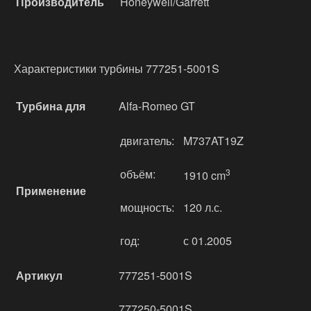
Производитель
Honeywell/Garrett
Характеристики турбины 777251-5001S
Турбина для
Alfa-Romeo GT
двигатель:
M737AT19Z
объём:
3
1910 cm
Применение
мощность:
120 л.с.
год:
с 01.2005
Артикул
777251-5001S
777250-5001S