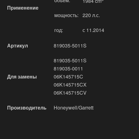
объём:
1984 cm
Применение
мощность:
220 л.с.
год:
с 11.2014
Артикул
819035-5011S
819035-5011S
819035-0011
Для замены
06K145715C
06K145715CX
06K145715CV
Производитель
Honeywell/Garrett