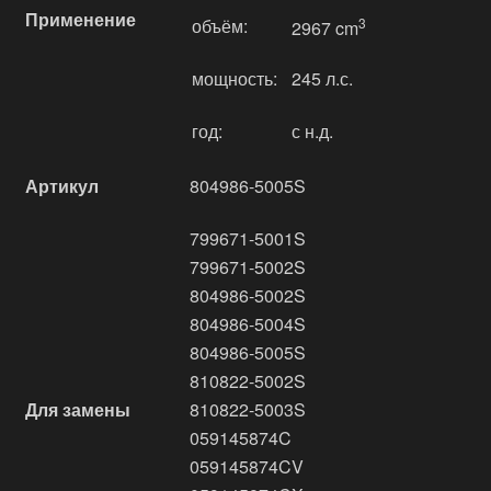
Применение
объём:
3
2967 cm
мощность:
245 л.с.
год:
с н.д.
Артикул
804986-5005S
799671-5001S
799671-5002S
804986-5002S
804986-5004S
804986-5005S
810822-5002S
Для замены
810822-5003S
059145874C
059145874CV