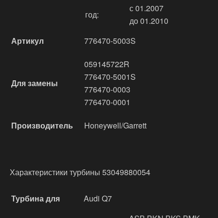
с 01.2007
год:
до 01.2010
Артикул
776470-5003S
059145722R
776470-5001S
Для замены
776470-0003
776470-0001
Производитель
Honeywell/Garrett
Характеристики турбины 53049880054
Турбина для
Audi Q7