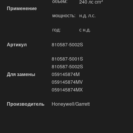
объём:
3
240 лс cm
Применение
мощность:
н.д. л.с.
год:
с н.д.
Артикул
810587-5002S
810587-5001S
810587-5002S
Для замены
059145874M
059145874MV
059145874MX
Производитель
Honeywell/Garrett