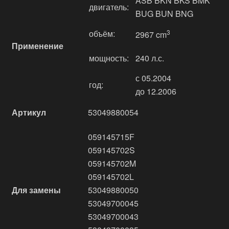
ASB BKN BKS BMK
двигатель:
BUG BUN BNG
объём:
3
2967 cm
Применение
мощность:
240 л.с.
с 05.2004
год:
до 12.2006
Артикул
53049880054
059145715F
059145702S
059145702M
059145702L
Для замены
53049880050
53049700045
53049700043