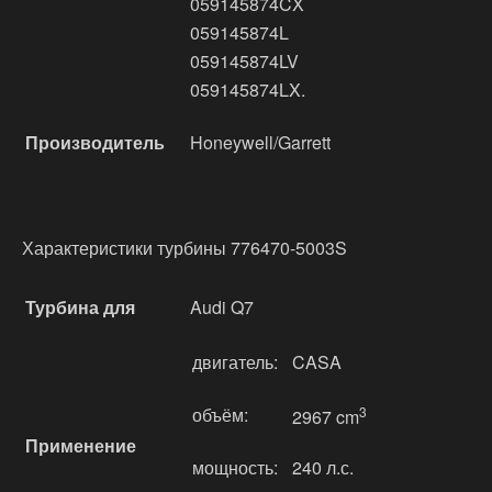
059145874CX
059145874L
059145874LV
059145874LX.
Производитель
Honeywell/Garrett
Характеристики турбины 776470-5003S
Турбина для
Audi Q7
двигатель:
CASA
объём:
3
2967 cm
Применение
мощность:
240 л.с.