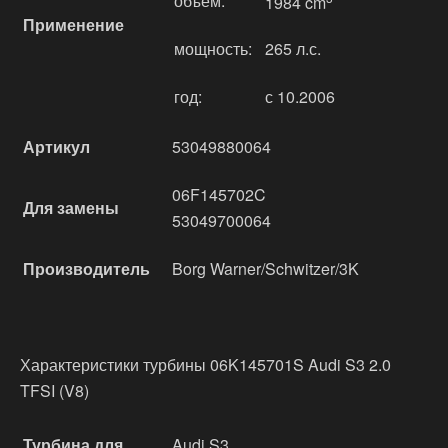
объём:
1984 cm
Применение
мощность:
265 л.с.
год:
с 10.2006
Артикул
53049880064
06F145702C
Для замены
53049700064
Производитель
Borg Warner/Schwitzer/3K
Характеристики турбины 06K145701S Audi S3 2.0
TFSI (V8)
Турбина для
Audi S3