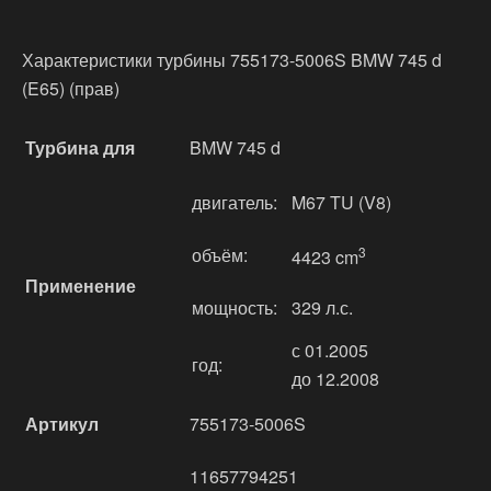
Характеристики турбины 755173-5006S BMW 745 d
(E65) (прав)
Турбина для
BMW 745 d
двигатель:
M67 TU (V8)
объём:
3
4423 cm
Применение
мощность:
329 л.с.
с 01.2005
год:
до 12.2008
Артикул
755173-5006S
11657794251