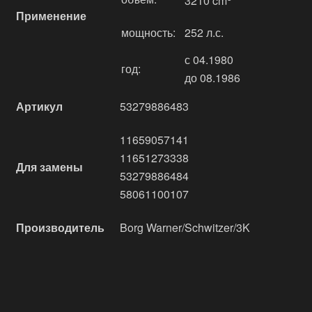
3210 cm
Применение
мощность:
252 л.с.
с 04.1980
год:
до 08.1986
Артикул
53279886483
11659057141
11651273338
Для замены
53279886484
58061100107
Производитель
Borg Warner/Schwitzer/3K