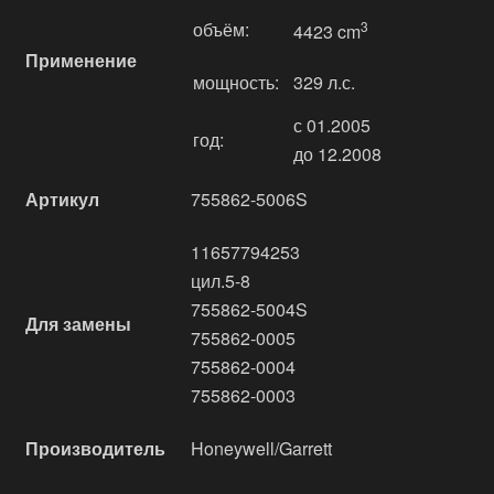
объём:
3
4423 cm
Применение
мощность:
329 л.с.
с 01.2005
год:
до 12.2008
Артикул
755862-5006S
11657794253
цил.5-8
755862-5004S
Для замены
755862-0005
755862-0004
755862-0003
Производитель
Honeywell/Garrett