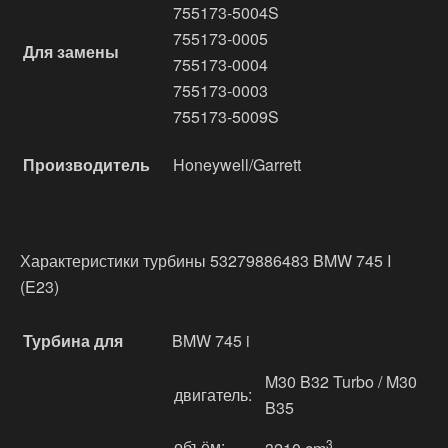
755173-5004S
755173-0005
Для замены
755173-0004
755173-0003
755173-5009S
Производитель
Honeywell/Garrett
Характеристики турбины 53279886483 BMW 745 I
(E23)
Турбина для
BMW 745 i
M30 B32 Turbo / M30
двигатель:
B35
объём:
3