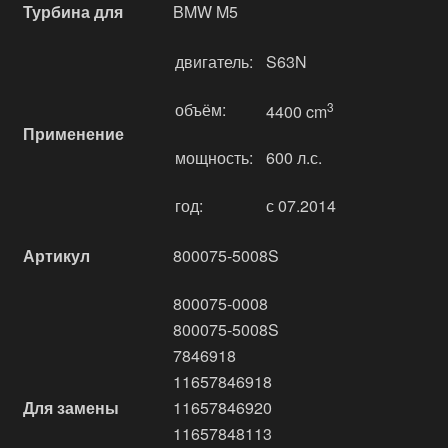
Турбина для
BMW M5
двигатель:
S63N
объём:
3
4400 cm
Применение
мощность:
600 л.с.
год:
с 07.2014
Артикул
800075-5008S
800075-0008
800075-5008S
7846918
11657846918
Для замены
11657846920
11657848113