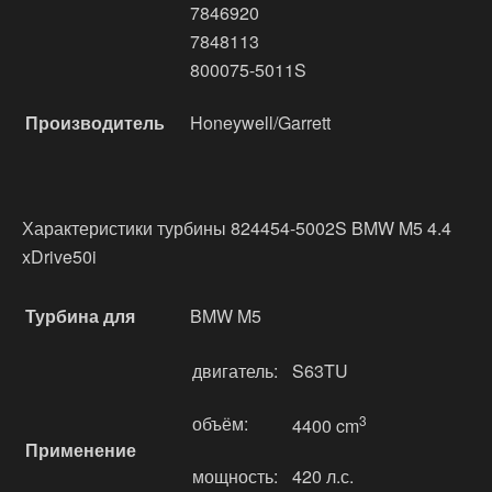
7846920
7848113
800075-5011S
Производитель
Honeywell/Garrett
Характеристики турбины 824454-5002S BMW M5 4.4
xDrive50i
Турбина для
BMW M5
двигатель:
S63TU
объём:
3
4400 cm
Применение
мощность:
420 л.с.