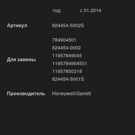
год:
с 01.2014
Артикул
824454-5002S
784904501
824454-0002
11657849045
Для замены
1165784904501
11657850318
824454-5001S
Производитель
Honeywell/Garrett