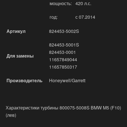
мощность:
420 л.с.
год:
с 07.2014
Артикул
824453-5002S
824453-5001S
824453-0001
Для замены
11657849044
11657850317
Производитель
Honeywell/Garrett
Характеристики турбины 800075-5008S BMW M5 (F10)
(лев)