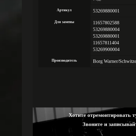
Артикул
53269880001
Для замены
11657802588
53269880004
53269880001
11657811404
53269900004
Производитель
Borg Warner/Schwitz
Хотите отремонтировать ту
Звоните и записывай