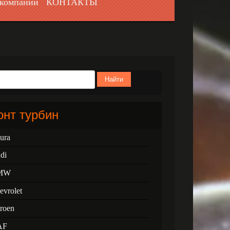
компании
КОНТАКТЫ
Найти
нт турбин
ura
di
MW
evrolet
troen
AF