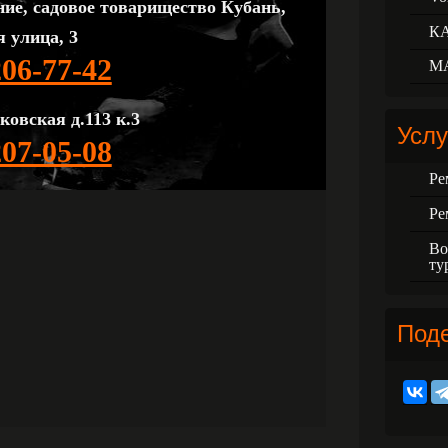
ние, садовое товарищество Кубань,
К
 улица, 3
206-77-42
М
ковская д.113 к.3
Услу
207-05-08
Ре
Ре
Во
ту
Под