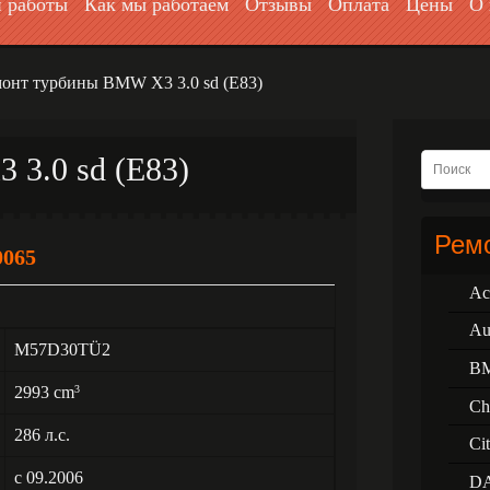
 работы
Как мы работаем
Отзывы
Оплата
Цены
О 
онт турбины BMW X3 3.0 sd (E83)
3.0 sd (E83)
Ремо
0065
Ac
Au
M57D30TÜ2
B
2993 cm
3
Ch
286 л.с.
Ci
с 09.2006
D