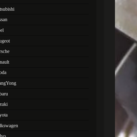
tsubishi
ssan
el
ugeot
rsche
nault
oda
angYong
baru
zuki
yota
lkswagen
lvo