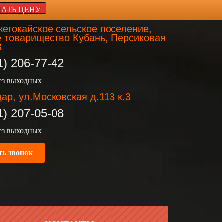
НАТЬ ЦЕНУ
егокайское сельское поселение,
 товарищество Кубань, Персиковая
3
1) 206-77-42
без выходных
ар, ул.Московская д.113 к.3
1) 207-05-08
без выходных
ть звонок