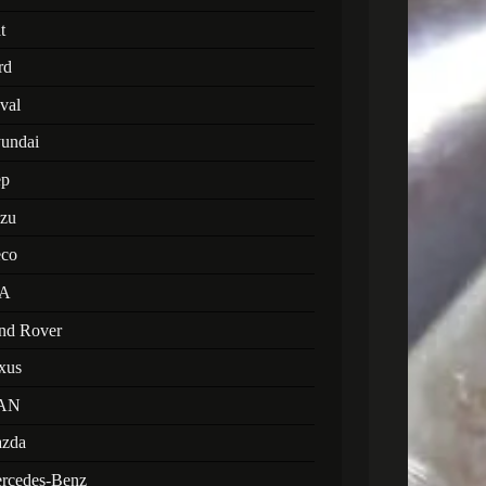
t
rd
val
undai
ep
uzu
eco
A
nd Rover
xus
AN
zda
rcedes-Benz