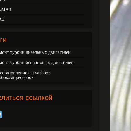
АМАЗ
АЗ
ги
монт турбин дизельных двигателей
монт турбин бензиновых двигателей
сстановление актуаторов
рбокомпрессоров
елиться ссылкой