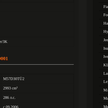
Fia
Fo
Ha
Hy
Je
er/3K
Is
Iv
0001
KI
La
M57D30TÜ2
Le
2993 cm
3
M
286 л.с.
Ma
Me
с 09.2006