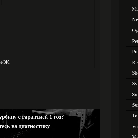
Mi
Ni
Op
Pe
Po
er/3K
Re
Sk
Ss
Su
Su
To
рбину с гарантией 1 год?
тесь на диагностику
Vo
Vo