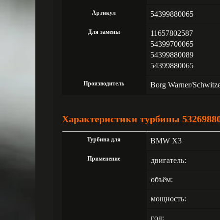
Артикул
54399880065
Для замены
11657802587
54399700065
54399880089
54399880065
Производитель
Borg Warner/Schwitz
Характеристики турбины 5326988
Турбина для
BMW X3
Применение
двигатель:
объём:
мощность:
год: