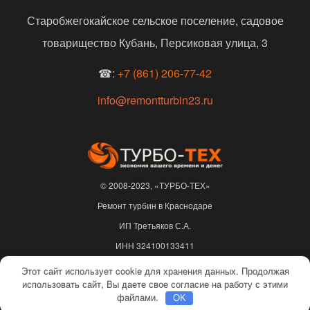
Старобжегокайское сельское поселение, садовое
товарищество Кубань, Персиковая улица, 3
☎:
+7 (861) 206-77-42
info@remontturbin23.ru
© 2008-2023, «ТУРБО-ТЕХ»
Ремонт турбин в Краснодаре
ИП Третьяков С.А.
ИНН 324100133411
ОГРНИП 310325622500217
Этот сайт использует cookie для хранения данных. Продолжая
использовать сайт, Вы даете свое согласие на работу с этими
Не является публичной офертой |
Политика конфиденциальности
файлами.
OK