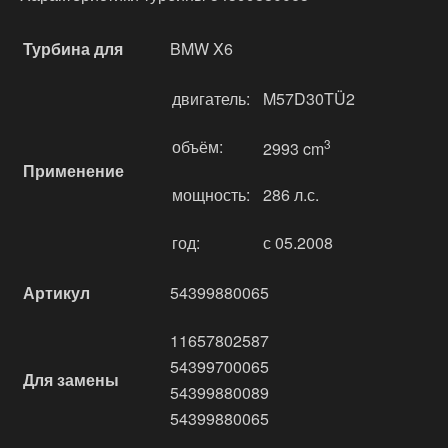
Турбина для
BMW X6
двигатель:
M57D30TÜ2
объём:
3
2993 cm
Применение
мощность:
286 л.с.
год:
с 05.2008
Артикул
54399880065
11657802587
54399700065
Для замены
54399880089
54399880065