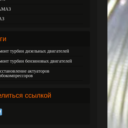
АМАЗ
АЗ
ги
монт турбин дизельных двигателей
монт турбин бензиновых двигателей
сстановление актуаторов
рбокомпрессоров
елиться ссылкой