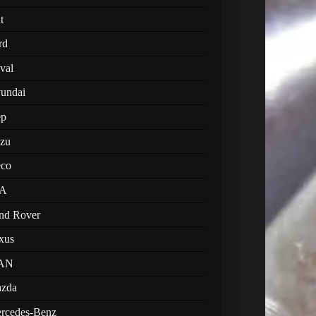
t
rd
val
undai
ep
uzu
eco
A
nd Rover
xus
AN
zda
rcedes-Benz