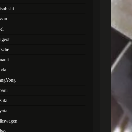
tsubishi
ssan
el
ugeot
rsche
nault
oda
angYong
baru
zuki
yota
lkswagen
lvo