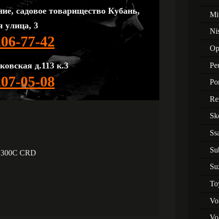
ние, садовое товарищество Кубань,
Mi
 улица, 3
Ni
206-77-42
Op
ковская д.113 к.3
Pe
207-05-08
Po
Re
Sk
Ss
Su
er 300C CRD
Su
To
Vo
Vo