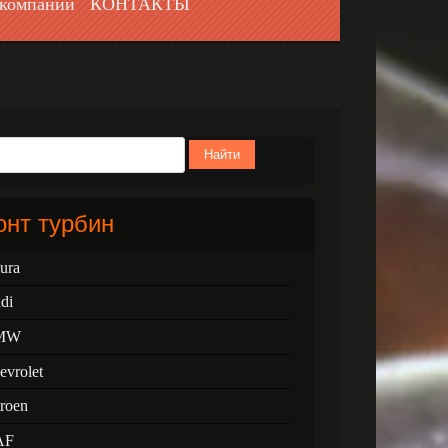
компании
КОНТАКТЫ
Найти
нт турбин
ura
di
MW
evrolet
troen
AF