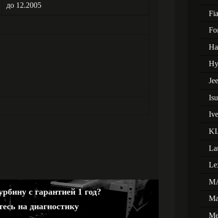
до 12.2005
Fia
Fo
Ha
Hy
Je
Is
Iv
KI
La
Le
M
рбину с гарантией 1 год?
Ma
тесь на диагностику
Me