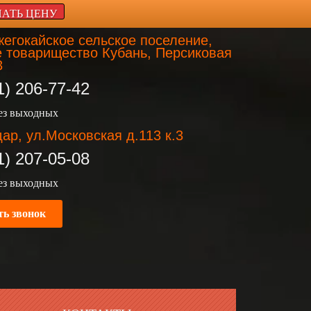
НАТЬ ЦЕНУ
егокайское сельское поселение,
 товарищество Кубань, Персиковая
3
1) 206-77-42
без выходных
ар, ул.Московская д.113 к.3
1) 207-05-08
без выходных
ть звонок