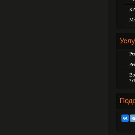
К
М
Услу
Ре
Ре
Во
ту
Под