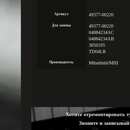
Артикул
49377-00220
Для замены
49377-00220
04884234AC
04884234AB
3050195
TD04LR
Производитель
Mitsubishi/MHI
Хотите отремонтировать ту
Звоните и записывай