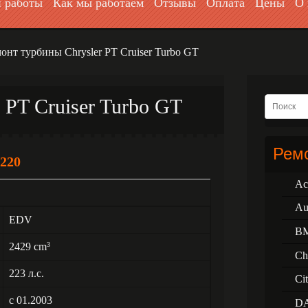
 работы
Как мы работаем
Отзывы
Оплата
Цены
О 
онт турбины Chrysler PT Cruiser Turbo GT
 PT Cruiser Turbo GT
Ремо
220
Ac
Au
EDV
B
2429 cm
3
Ch
223 л.с.
Ci
с 01.2003
D