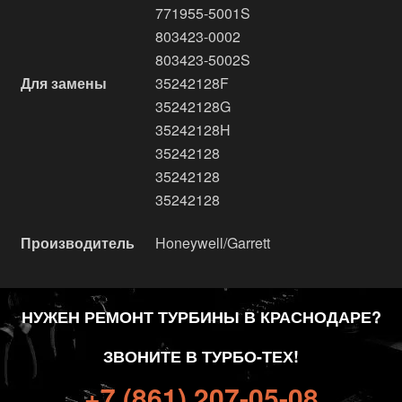
771955-5001S
803423-0002
803423-5002S
Для замены
35242128F
35242128G
35242128H
35242128
35242128
35242128
Производитель
Honeywell/Garrett
НУЖЕН РЕМОНТ ТУРБИНЫ В КРАСНОДАРЕ?
ЗВОНИТЕ В ТУРБО-ТЕХ!
+7 (861) 207-05-08