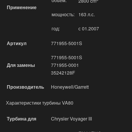
объём:
2800 cm
Применение
мощность:
163 л.с.
год:
с 01.2007
Артикул
771955-5001S
771955-5001S
Для замены
771955-0001
35242128F
Производитель
Honeywell/Garrett
Характеристики турбины VA80
Турбина для
Chrysler Voyager III