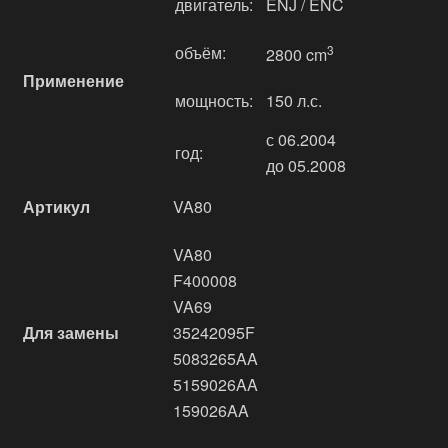
двигатель:
ENJ / ENC
объём:
3
2800 cm
Применение
мощность:
150 л.с.
с 06.2004
год:
до 05.2008
Артикул
VA80
VA80
F400008
VA69
Для замены
35242095F
5083265AA
5159026AA
159026AA