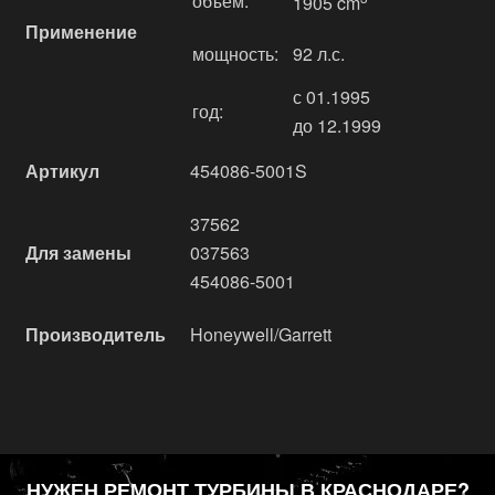
объём:
1905 cm
Применение
мощность:
92 л.с.
с 01.1995
год:
до 12.1999
Артикул
454086-5001S
37562
Для замены
037563
454086-5001
Производитель
Honeywell/Garrett
НУЖЕН РЕМОНТ ТУРБИНЫ В КРАСНОДАРЕ?