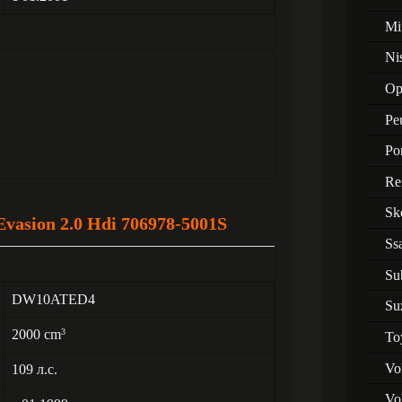
Mi
Ni
Op
Pe
Po
Re
Sk
asion 2.0 Hdi 706978-5001S
Ss
Su
DW10ATED4
Su
2000 cm
3
To
Vo
109 л.с.
Vo