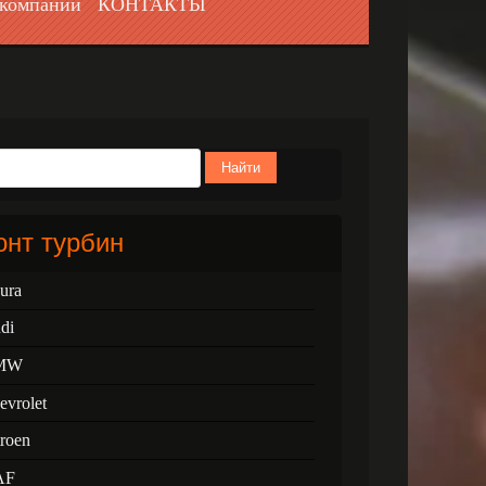
компании
КОНТАКТЫ
Найти
нт турбин
ura
di
MW
evrolet
troen
AF