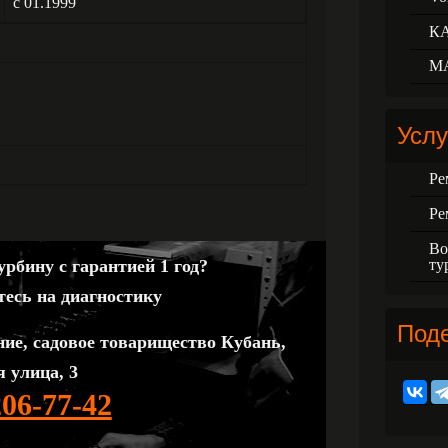
с 01.1999
К
М
Услу
Ре
Ре
Во
ту
рбину с гарантией 1 год?
тесь на диагностику
Под
ние, садовое товарищество Кубань,
 улица, 3
206-77-42