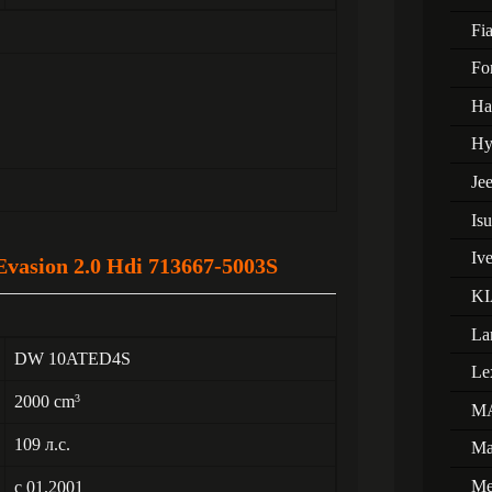
Fia
Fo
Ha
Hy
Je
Is
Iv
asion 2.0 Hdi 713667-5003S
KI
La
DW 10ATED4S
Le
2000 cm
3
M
109 л.с.
Ma
Me
с 01.2001