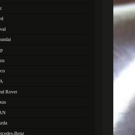
t
rd
val
undai
ep
uzu
eco
A
nd Rover
xus
AN
zda
rcedes-Benz