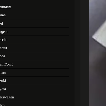
tsubishi
ssan
el
ugeot
rsche
nault
oda
angYong
baru
zuki
yota
lkswagen
lvo