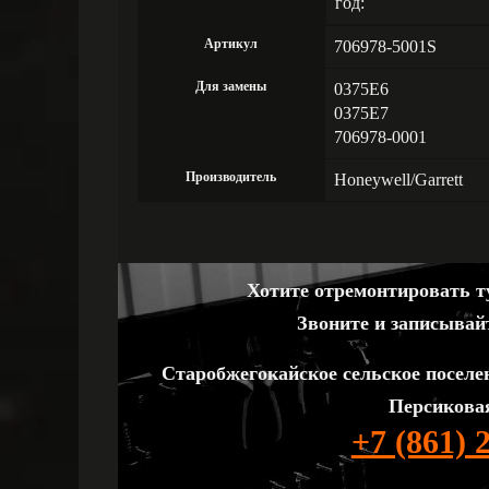
год:
Артикул
706978-5001S
Для замены
0375E6
0375E7
706978-0001
Производитель
Honeywell/Garrett
Хотите отремонтировать ту
Звоните и записывай
Старобжегокайское сельское поселе
Персиковая
+7 (861) 