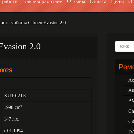
 работы
Как мы работаем
Отзывы
Оплата
Цены
О 
онт турбины Citroen Evasion 2.0
Evasion 2.0
Ремо
002S
Ac
Au
XU10J2TE
B
1998 cm
3
Ch
147 л.с.
Ci
с 01.1994
D