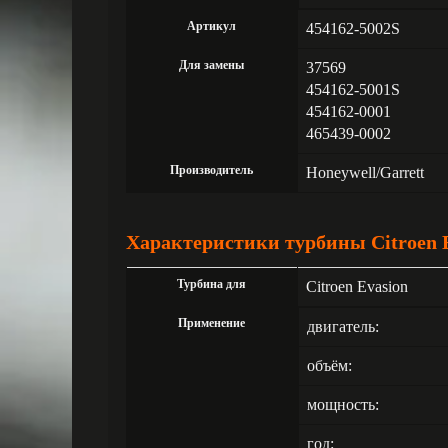
Артикул
454162-5002S
Для замены
37569
454162-5001S
454162-0001
465439-0002
Производитель
Honeywell/Garrett
Характеристики турбины Citroen Ev
Турбина для
Citroen Evasion
Применение
двигатель:
объём:
мощность:
год: