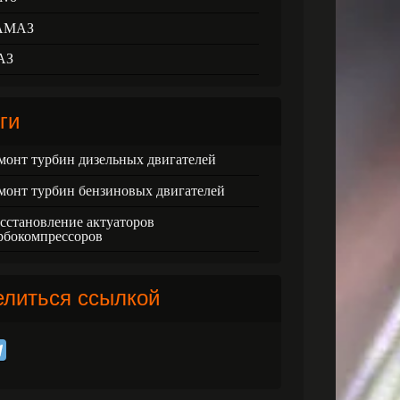
АМАЗ
АЗ
ги
монт турбин дизельных двигателей
монт турбин бензиновых двигателей
сстановление актуаторов
рбокомпрессоров
елиться ссылкой