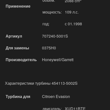
объём:
2088 cm
Применение
мощность:
109 л.с.
год:
с 01.1998
Артикул
707240-5001S
Для замены
0375H0
Производитель
Honeywell/Garrett
Характеристики турбины 454113-5002S
Турбина для
Citroen Evasion
двигатель:
XUD11BTE