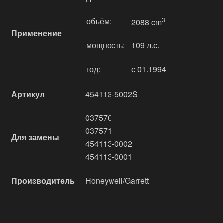
объём:
3
2088 cm
Применение
мощность:
109 л.с.
год:
с 01.1994
Артикул
454113-5002S
037570
037571
Для замены
454113-0002
454113-0001
Производитель
Honeywell/Garrett