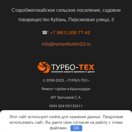
Старобжегокайское сельское поселение, садовое
товарищество Кубань, Персиковая улица, 3
☎:
+7 (861) 206-77-42
info@remontturbin23.ru
© 2008-2023, «ТУРБО-ТЕХ»
Ремонт турбин в Краснодаре
ИП Третьяков С.А.
ИНН 324100133411
ОГРНИП 310325622500217
Этот сайт использует cookie для хранения данных. Продолжая
использовать сайт, Вы даете свое согласие на работу с этими
Не является публичной офертой |
Политика конфиденциальности
файлами.
OK