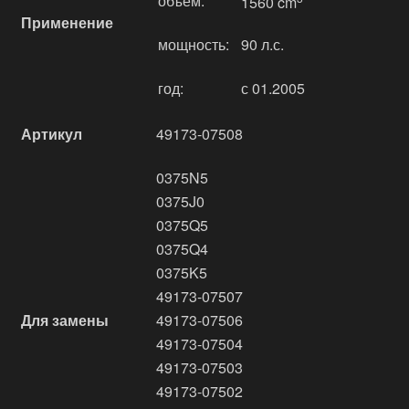
объём:
1560 cm
Применение
мощность:
90 л.с.
год:
с 01.2005
Артикул
49173-07508
0375N5
0375J0
0375Q5
0375Q4
0375K5
49173-07507
Для замены
49173-07506
49173-07504
49173-07503
49173-07502