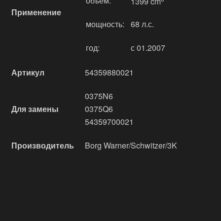
объём:
1399 cm
Применение
мощность:
68 л.с.
год:
с 01.2007
Артикул
54359880021
0375N6
Для замены
0375Q6
54359700021
Производитель
Borg Warner/Schwitzer/3K