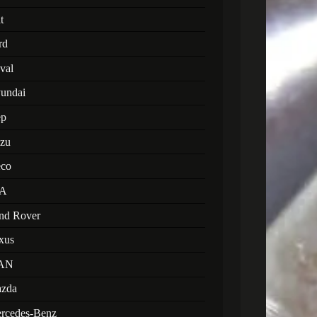
t
rd
val
undai
ep
uzu
eco
A
nd Rover
xus
AN
zda
rcedes-Benz