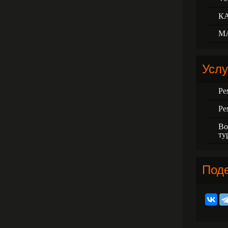
К
М
Услу
Ре
Ре
Во
ту
Под