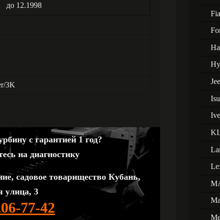
до 12.1998
Fia
Fo
Ha
Hy
Je
er/3K
Is
Iv
KI
рбину с гарантией 1 год?
La
тесь на диагностику
Le
ние, садовое товарищество Кубань,
M
 улица, 3
Ma
206-77-42
Me