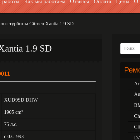
 работы
Как мы работаем
Отзывы
Оплата
Цены
О 
онт турбины Citroen Xantia 1.9 SD
Xantia 1.9 SD
Ремо
0011
Ac
Au
XUD9SD DHW
B
1905 cm
3
Ch
75 л.с.
Ci
с 03.1993
D