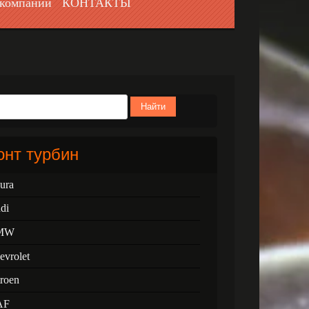
компании
КОНТАКТЫ
Найти
нт турбин
ura
di
MW
evrolet
troen
AF