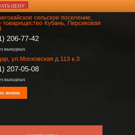
НАТЬ ЦЕНУ
егокайское сельское поселение,
 товарищество Кубань, Персиковая
3
1) 206-77-42
без выходных
ар, ул.Московская д.113 к.3
1) 207-05-08
без выходных
ть звонок