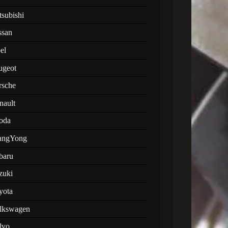
tsubishi
ssan
el
ugeot
rsche
nault
oda
angYong
baru
zuki
yota
lkswagen
lvo