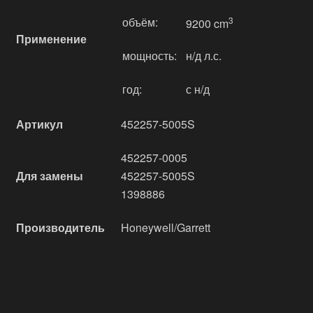
объём:
3
9200 cm
Применение
мощность:
н/д л.с.
год:
с н/д
Артикул
452257-5005S
452257-0005
Для замены
452257-5005S
1398886
Производитель
Honeywell/Garrett