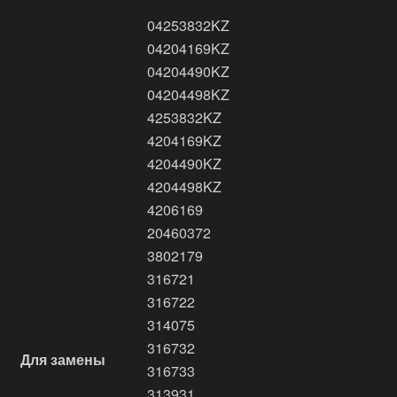
04253832KZ
04204169KZ
04204490KZ
04204498KZ
4253832KZ
4204169KZ
4204490KZ
4204498KZ
4206169
20460372
3802179
316721
316722
314075
316732
Для замены
316733
313931