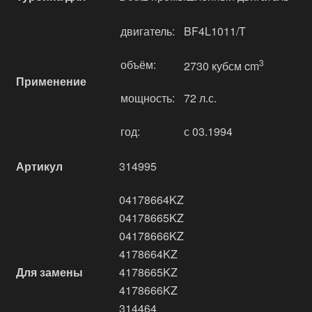
двигатель:
BF4L1011/T
объём:
3
2730 кубсм cm
Применение
мощность:
72 л.с.
год:
с 03.1994
Артикул
314995
04178664KZ
04178665KZ
04178666KZ
4178664KZ
Для замены
4178665KZ
4178666KZ
314464