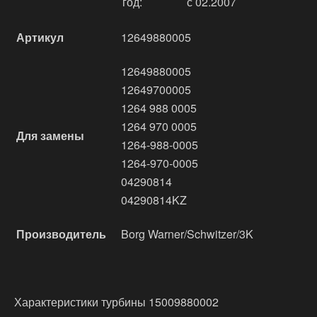
год:
с 02.2007
Артикул
12649880005
12649880005
12649700005
1264 988 0005
1264 970 0005
Для замены
1264-988-0005
1264-970-0005
04290814
04290814KZ
Производитель
Borg Warner/Schwitzer/3K
Характеристики турбины 15009880002