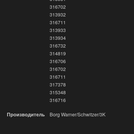
316702
313932
316711
313933
313934
316732
314819
316706
316702
316711
317378
315348
316716
Производитель
Borg Warner/Schwitzer/3K