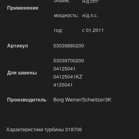
объём:
н/д cm
Применение
мощность:
н/д л.с.
год:
с 01.2011
Артикул
53039880200
53039700200
04125041
Для замены
04125041KZ
4125041
Производитель
Borg Warner/Schwitzer/3K
Характеристики турбины 318706