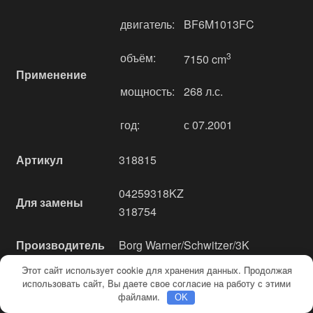
двигатель:
BF6M1013FC
объём:
3
7150 cm
Применение
мощность:
268 л.с.
год:
с 07.2001
Артикул
318815
04259318KZ
Для замены
318754
Производитель
Borg Warner/Schwitzer/3K
Этот сайт использует cookie для хранения данных. Продолжая
использовать сайт, Вы даете свое согласие на работу с этими
файлами.
OK
Характеристики турбины 49173-06300