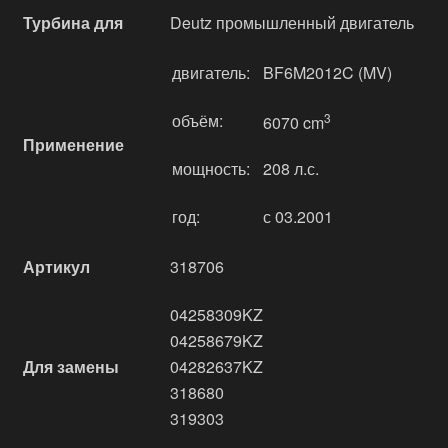
Турбина для
Deutz промышленный двигатель
двигатель:
BF6M2012C (MV)
объём:
3
6070 cm
Применение
мощность:
208 л.с.
год:
с 03.2001
Артикул
318706
04258309KZ
04258679KZ
Для замены
04282637KZ
318680
319303