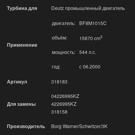
Турбина для
Deutz промышленный двигатель
двигатель:
BF8M1015C
объём:
3
15870 cm
Применение
мощность:
544 л.с.
год:
с 06.2000
Артикул
318183
04226995KZ
Для замены
4226995KZ
318158
Производитель
Borg Warner/Schwitzer/3K