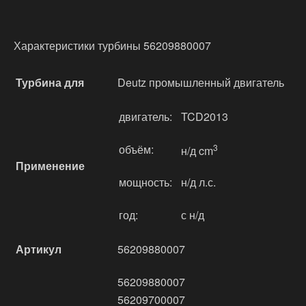
Характеристики турбины 56209880007
Турбина для
Deutz промышленный двигатель
двигатель:
TCD2013
объём:
3
н/д cm
Применение
мощность:
н/д л.с.
год:
с н/д
Артикул
56209880007
56209880007
56209700007