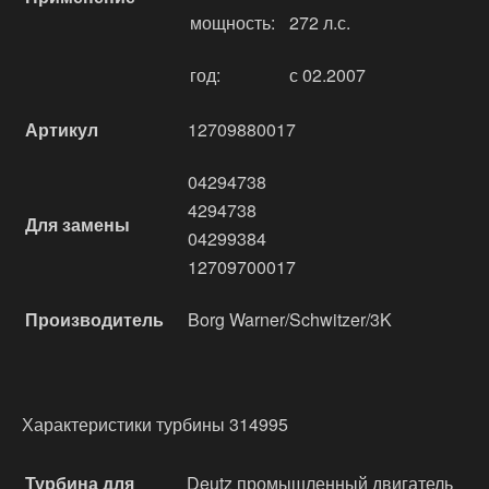
мощность:
272 л.с.
год:
с 02.2007
Артикул
12709880017
04294738
4294738
Для замены
04299384
12709700017
Производитель
Borg Warner/Schwitzer/3K
Характеристики турбины 314995
Турбина для
Deutz промышленный двигатель