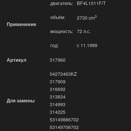
двигатель:
BF4L1011F/T
объём:
3
2730 cm
Применение
мощность:
72 л.с.
год:
с 11.1999
Артикул
317960
04272463KZ
317909
316692
313834
Для замены
314993
314225
53149886702
53149706702