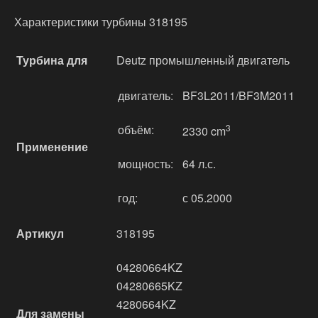
Характеристики турбины 318195
Турбина для
Deutz промышленный двигатель
двигатель:
BF3L2011/BF3M2011
объём:
3
2330 cm
Применение
мощность:
64 л.с.
год:
с 05.2000
Артикул
318195
04280664KZ
04280665KZ
4280664KZ
Для замены