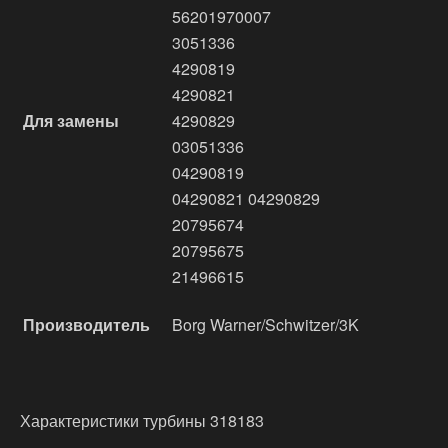
56201970007
3051336
4290819
4290821
Для замены
4290829
03051336
04290819
04290821 04290829
20795674
20795675
21496615
Производитель
Borg Warner/Schwitzer/3K
Характеристики турбины 318183