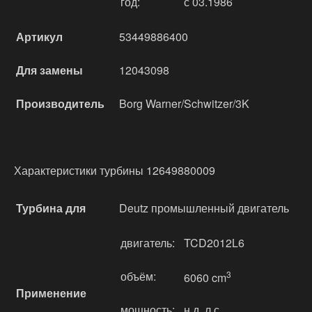
год:
с 03.1986
Артикул
53449886400
Для замены
12043098
Производитель
Borg Warner/Schwitzer/3K
Характеристики турбины 12649880009
Турбина для
Deutz промышленный двигатель
двигатель:
TCD2012L6
объём:
3
6060 cm
Применение
мощность:
н.д. л.с.