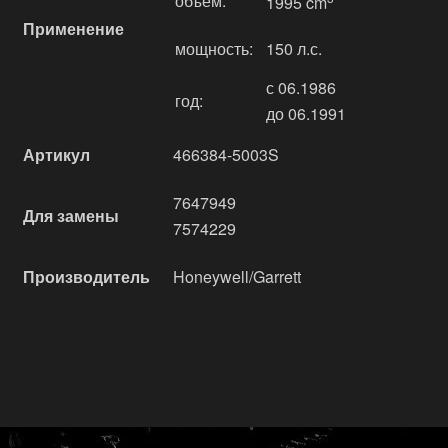
объём:
1995 cm
Применение
мощность:
150 л.с.
с 06.1986
год:
до 06.1991
Артикул
466384-5003S
7647949
Для замены
7574229
Производитель
Honeywell/Garrett