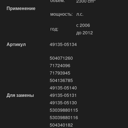
объём:
2300 cm
Применение
мощность:
л.с.
с 2006
год:
до 2012
Артикул
49135-05134
504071260
71724096
71793945
504136785
49135-05140
Для замены
49135-05131
49135-05130
53039880115
53039880116
504340182