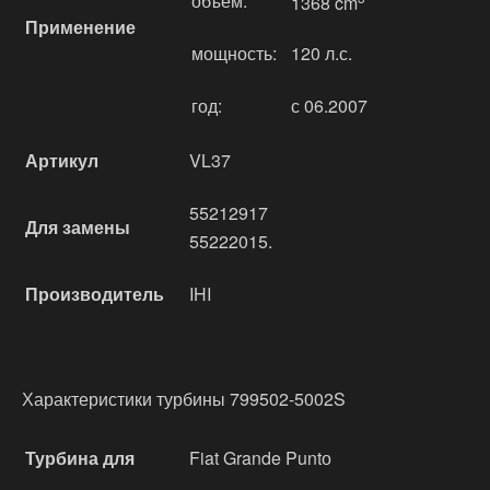
объём:
1368 cm
Применение
мощность:
120 л.с.
год:
с 06.2007
Артикул
VL37
55212917
Для замены
55222015.
Производитель
IHI
Характеристики турбины 799502-5002S
Турбина для
Fiat Grande Puntо