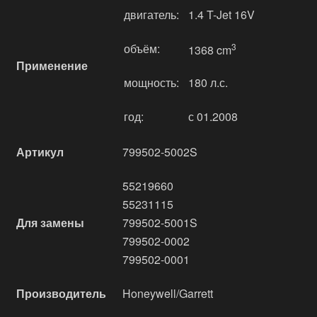
двигатель:
1.4 T-Jet 16V
объём:
3
1368 cm
Применение
мощность:
180 л.с.
год:
с 01.2008
Артикул
799502-5002S
55219660
55231115
Для замены
799502-5001S
799502-0002
799502-0001
Производитель
Honeywell/Garrett