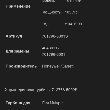
объём:
1910 cm
Применение
мощность:
105 л.с.
год:
с 04.1999
Артикул
701796-5001S
46480117
Для замены
701796-0001
Производитель
Honeywell/Garrett
Характеристики турбины 712766-5002S
Турбина для
Fiat Multipla