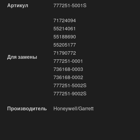
Артикул
777251-5001S
71724094
55214061
55188690
55205177
71790772
Для замены
777251-0001
736168-0003
736168-0002
777251-5002S
777251-9002S
Производитель
Honeywell/Garrett