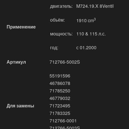
двигатель:
M724.19.X 8Ventil
объём:
3
1910 cm
Применение
мощность:
110 & 115 л.с.
год:
с 01.2000
Артикул
712766-5002S
55191596
46786078
71785250
46779032
Для замены
71723495
71783325
712766-0001
712766-5003S