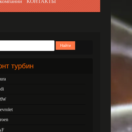
компании
КОНТАКТЫ
Найти
нт турбин
ura
di
MW
evrolet
troen
AF