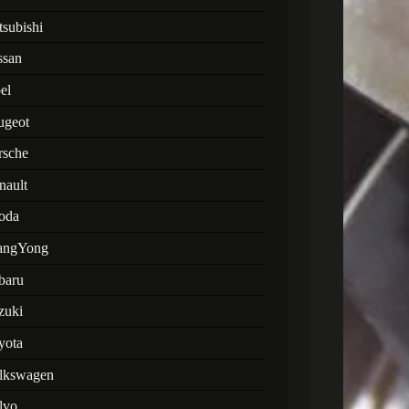
tsubishi
ssan
el
ugeot
rsche
nault
oda
angYong
baru
zuki
yota
lkswagen
lvo