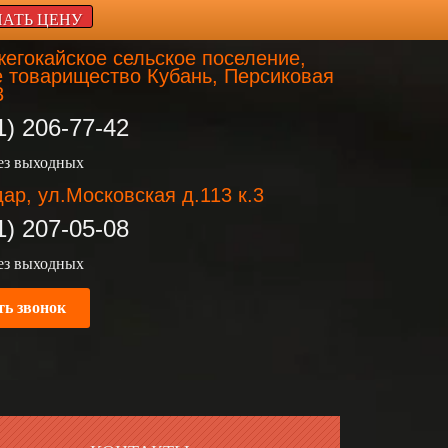
НАТЬ ЦЕНУ
егокайское сельское поселение,
 товарищество Кубань, Персиковая
3
1) 206-77-42
без выходных
ар, ул.Московская д.113 к.3
1) 207-05-08
без выходных
ть звонок