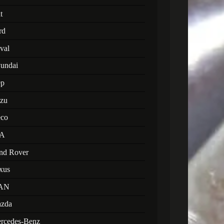
t
rd
val
undai
ep
uzu
eco
A
nd Rover
xus
AN
zda
rcedes-Benz