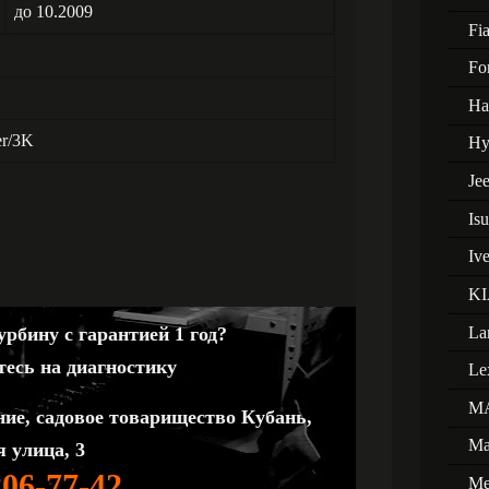
до 10.2009
Fia
Fo
Ha
er/3K
Hy
Je
Is
Iv
KI
La
рбину с гарантией 1 год?
тесь на диагностику
Le
M
ние, садовое товарищество Кубань,
Ma
 улица, 3
206-77-42
Me