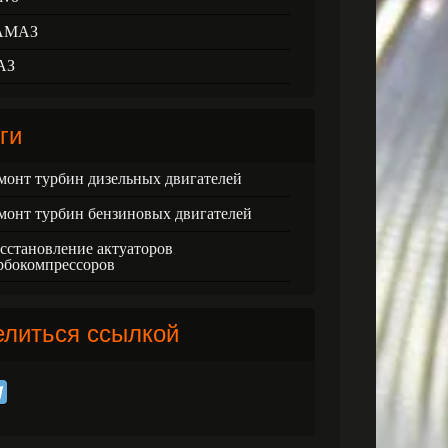
АМАЗ
АЗ
ги
монт турбин дизельных двигателей
монт турбин бензиновых двигателей
сстановление актуаторов
рбокомпрессоров
елиться ссылкой