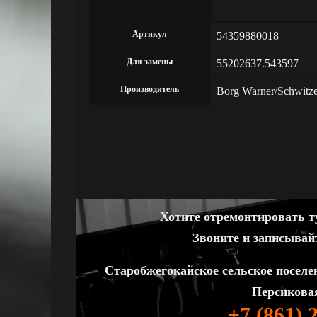
Артикул
54359880018
Для замены
55202637.543597
Производитель
Borg Warner/Schwitz
Хотите отремонтировать ту
Звоните и записывай
Старобжегокайское сельское поселе
Персиковая
+7 (861) 