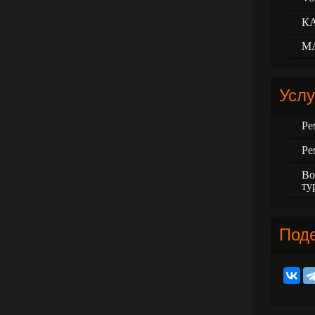
К
М
Услу
Ре
Ре
Во
ту
Под