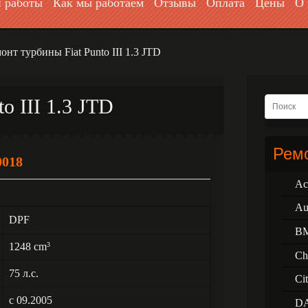
 работы
Как мы работаем
Отзывы
Оплата
Цены
О 
онт турбины Fiat Puntо III 1.3 JTD
о III 1.3 JTD
Ремо
0018
Ac
Au
DPF
B
1248 cm
3
Ch
75 л.с.
Ci
с 09.2005
D