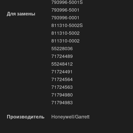
793996-5001S
793996-5001
Для замены
793996-0001
811310-5002S
811310-5002
811310-0002
55228036
71724489
55248412
71724491
71724564
71724563
71794980
71794983
Производитель
Honeywell/Garrett