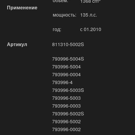
объём:
1368 cm
Применение
мощность:
135 л.с.
год:
с 01.2010
Артикул
811310-5002S
793996-5004S
793996-5004
793996-0004
793996-4
793996-5003S
793996-5003
793996-0003
793996-5002S
793996-5002
793996-0002