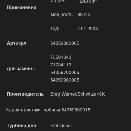
объём:
1248 cm
Применение
мощность:
69 л.с.
год:
с 01.2003
Артикул
54359880005
73501343
71784113
Для замены
54359700005
54359900005
Производитель
Borg Warner/Schwitzer/3K
Характеристики турбины 54359880018
Турбина для
Fiat Qubo