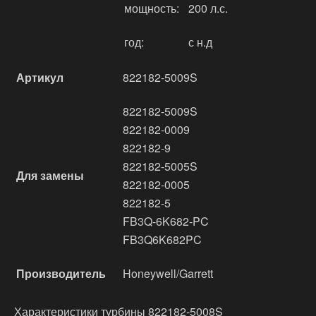
мощность:
200 л.с.
год:
с н.д
Артикул
822182-5009S
822182-5009S
822182-0009
822182-9
822182-5005S
Для замены
822182-0005
822182-5
FB3Q-6K682-PC
FB3Q6K682PC
Производитель
Honeywell/Garrett
Характеристики турбины 822182-5008S