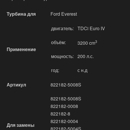
Турбина для
Ford Everest
двигатель:
TDCi Euro IV
объём:
3
3200 cm
Применение
мощность:
200 л.с.
год:
с н.д
Артикул
822182-5008S
822182-5008S
822182-0008
822182-8
822182-0004
Для замены
822182-5004S