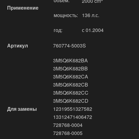
объём:
2000 cm
Применение
мощность:
136 л.с.
год:
с 01.2004
Артикул
760774-5003S
3M5Q6K682BA
3M5Q6K682BB
3M5Q6K682CA
3M5Q6K682CB
3M5Q6K682CC
3M5Q6K682CD
Для замены
12319551327582
13312471406472
728768-0004
728768-0005