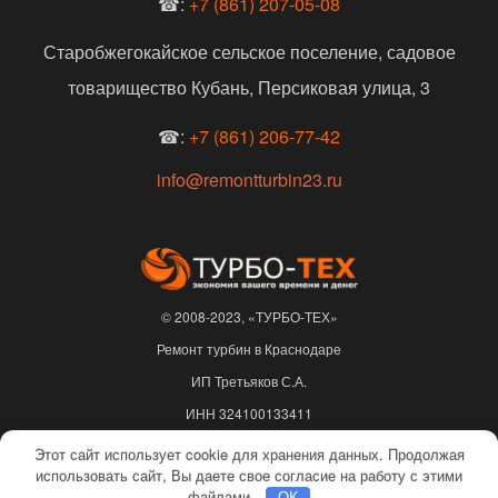
☎:
+7 (861) 207-05-08
Старобжегокайское сельское поселение, садовое
товарищество Кубань, Персиковая улица, 3
☎:
+7 (861) 206-77-42
info@remontturbin23.ru
© 2008-2023, «ТУРБО-ТЕХ»
Ремонт турбин в Краснодаре
ИП Третьяков С.А.
ИНН 324100133411
ОГРНИП 310325622500217
Этот сайт использует cookie для хранения данных. Продолжая
использовать сайт, Вы даете свое согласие на работу с этими
Не является публичной офертой |
Политика конфиденциальности
файлами.
OK