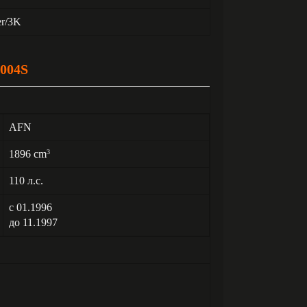
er/3K
004S
AFN
1896 cm
3
110 л.с.
с 01.1996
до 11.1997