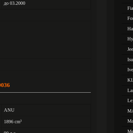
до 03.2000
Fia
Fo
Ha
Hy
Je
Is
Iv
KI
0036
La
Le
ANU
M
Ma
1896 cm
3
Me