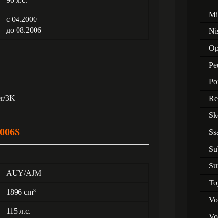
90 л.с.
Mi
с 04.2000
до 08.2006
Ni
Op
Pe
Po
er/3K
Re
Sk
006S
Ss
Su
Su
AUY/AJM
To
1896 cm
3
Vo
115 л.с.
Vo