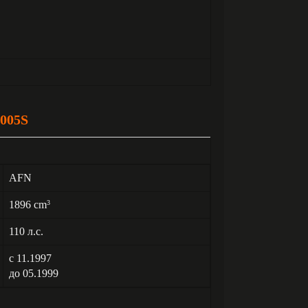
005S
AFN
1896 cm
3
110 л.с.
с 11.1997
до 05.1999