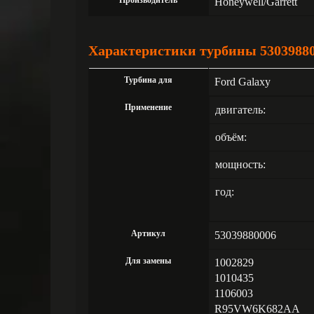
Производитель
Honeywell/Garrett
Характеристики турбины 5303988
Турбина для
Ford Galaxy
Применение
двигатель:
объём:
мощность:
год:
Артикул
53039880006
Для замены
1002829
1010435
1106003
R95VW6K682AA