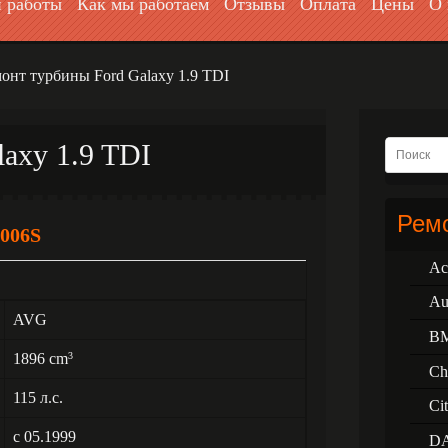
 работы
Как мы работаем
Отзывы
Оплата
Цены
О 
онт турбины Ford Galaxy 1.9 TDI
axy 1.9 TDI
Ремо
006S
Ac
Au
AVG
B
1896 cm
3
Ch
115 л.с.
Ci
с 05.1999
D