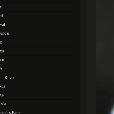
t
rd
val
undai
ep
uzu
eco
A
nd Rover
xus
AN
zda
rcedes-Benz