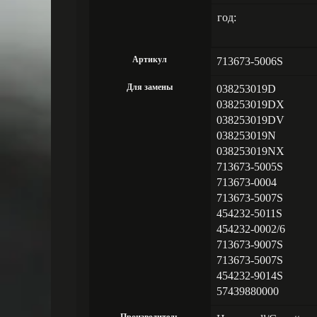
год:
Артикул
713673-5006S
Для замены
038253019D
038253019DX
038253019DV
038253019N
038253019NX
713673-5005S
713673-0004
713673-5007S
454232-5011S
454232-0002/6
713673-9007S
713673-5007S
454232-9014S
57439880000