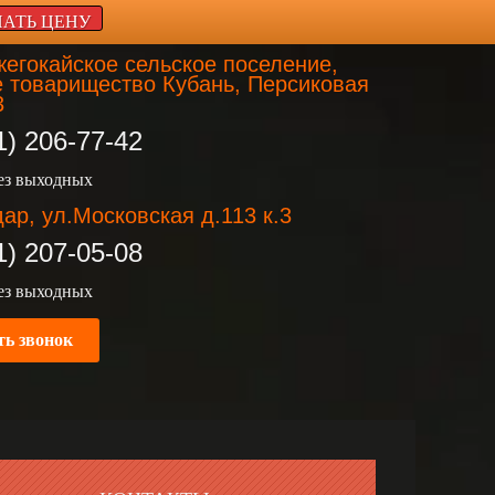
НАТЬ ЦЕНУ
егокайское сельское поселение,
 товарищество Кубань, Персиковая
3
1) 206-77-42
без выходных
ар, ул.Московская д.113 к.3
1) 207-05-08
без выходных
ть звонок