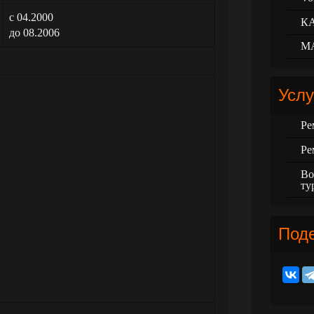
с 04.2000
К
до 08.2006
М
Услу
Ре
Ре
Во
ту
Под