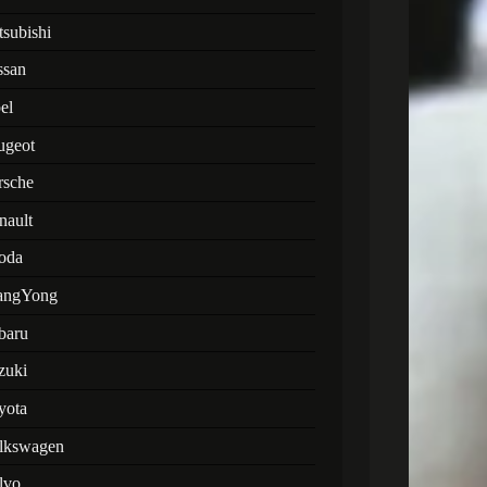
tsubishi
ssan
el
ugeot
rsche
nault
oda
angYong
baru
zuki
yota
lkswagen
lvo