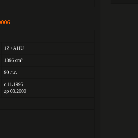
0006
1Z / AHU
1896 cm
3
90 л.с.
с 11.1995
до 03.2000