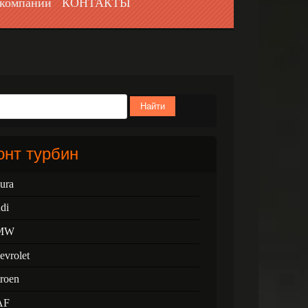
компании
КОНТАКТЫ
Найти
нт турбин
ura
di
MW
evrolet
troen
AF