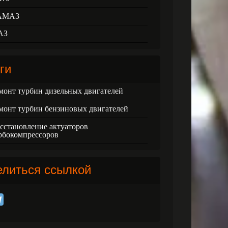
АМАЗ
АЗ
ги
монт турбин дизельных двигателей
монт турбин бензиновых двигателей
сстановление актуаторов
рбокомпрессоров
елиться ссылкой