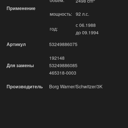
объём:
2498 cm
Применение
мощность:
92 л.с.
с 06.1988
год:
до 09.1994
Артикул
53249886075
192148
Для замены
53249886085
465318-0003
Производитель
Borg Warner/Schwitzer/3K