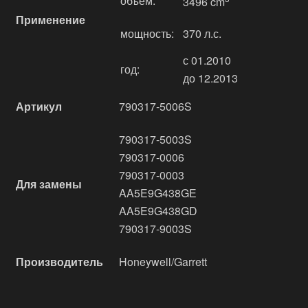
объём:
3496 cm
Применение
мощность:
370 л.с.
с 01.2010
год:
до 12.2013
Артикул
790317-5006S
790317-5003S
790317-0006
790317-0003
Для замены
AA5E9G438GE
AA5E9G438GD
790317-9003S
Производитель
Honeywell/Garrett