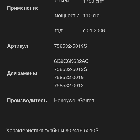
объём:
1753 cm
Применение
мощность:
110 л.с.
год:
с 01.2006
Артикул
758532-5019S
6G9Q6K682AC
758532-5012S
Для замены
758532-0019
758532-0012
Производитель
Honeywell/Garrett
Характеристики турбины 802419-5010S