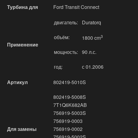
Турбина для
Ford Transit Connect
двигатель:
Duratоrq
объём:
3
1800 cm
Применение
мощность:
90 л.с.
год:
с 01.2006
Артикул
802419-5010S
802419-5008S
7T1Q6K682AB
756919-5003S
756919-0003
Для замены
756919-0002
756919-5002S