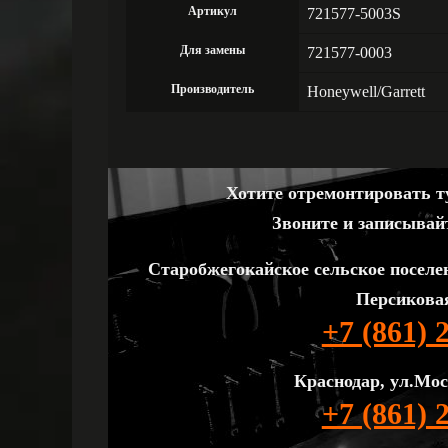
Артикул
721577-5003S
Для замены
721577-0003
Производитель
Honeywell/Garrett
Хотите отремонтировать ту
Звоните и записывай
Старобжегокайское сельское поселе
Персиковая
+7 (861) 
Краснодар, ул.Мос
+7 (861) 