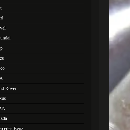
t
rd
val
undai
ep
uzu
eco
A
nd Rover
xus
AN
zda
rcedes-Benz