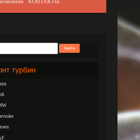
компании
КОНТАКТЫ
Найти
нт турбин
ura
di
MW
evrolet
troen
AF