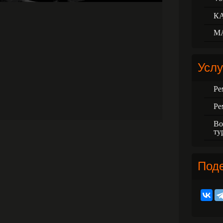
К
М
Услу
Ре
Ре
Во
ту
Под