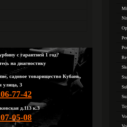
Mi
Ni
Op
Pe
Po
рбину с гарантией 1 год?
Re
тесь на диагностику
Sk
ние, садовое товарищество Кубань,
Ss
 улица, 3
Su
206-77-42
Su
To
ковская д.113 к.3
207-05-08
Vo
Vo