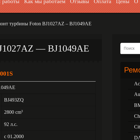
 работы
Как мы работаем
Отзывы
Оплата
Цены
О 
онт турбины Foton BJ1027AZ – BJ1049AE
BJ1027AZ — BJ1049AE
Ремо
001S
Ac
J1049AE
Au
BJ493ZQ
B
2800 cm
3
Ch
92 л.с.
Ci
с 01.2000
D