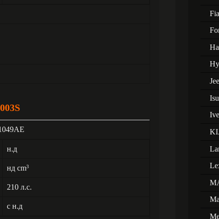
Fia
Fo
Ha
Hy
Je
Is
003S
Iv
J1049AE
KI
La
н.д
Le
нд cm
3
M
210 л.с.
Ma
с н.д
Me