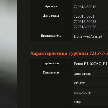
Артикул
720618-5001S
Для замены
720618-0001
720618-5002S
720618-9002S
Производитель
Honeywell/Garrett
Характеристики турбины 721577-5
Турбина для
Foton BJ1027AZ, B
Применение
двигатель:
объём:
мощность:
год: