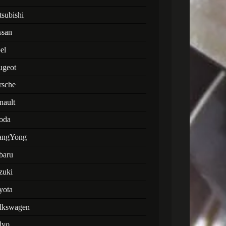
tsubishi
ssan
el
ugeot
rsche
nault
oda
angYong
baru
zuki
yota
lkswagen
lvo