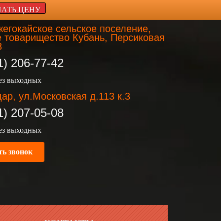
НАТЬ ЦЕНУ
егокайское сельское поселение,
 товарищество Кубань, Персиковая
3
1) 206-77-42
без выходных
ар, ул.Московская д.113 к.3
1) 207-05-08
без выходных
ть звонок