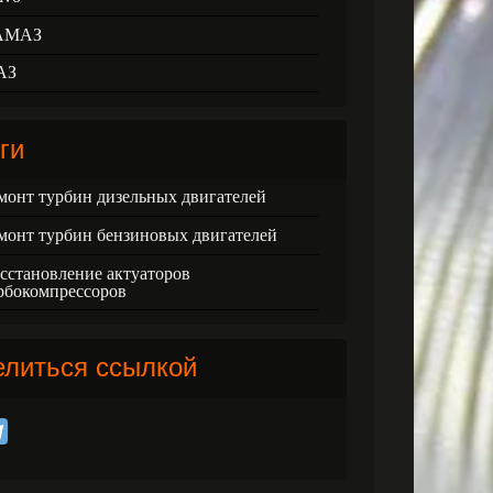
АМАЗ
АЗ
ги
монт турбин дизельных двигателей
монт турбин бензиновых двигателей
сстановление актуаторов
рбокомпрессоров
елиться ссылкой