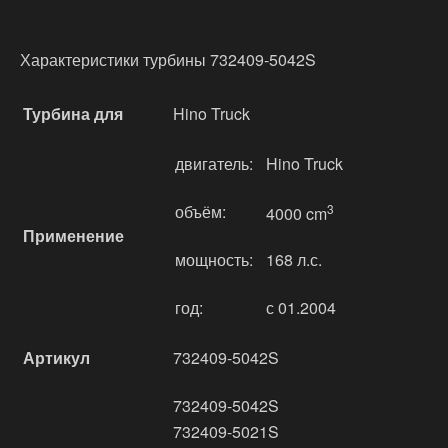
Характеристики турбины 732409-5042S
Турбина для
Hino Truck
двигатель:
Hino Truck
объём:
3
4000 cm
Применение
мощность:
168 л.с.
год:
с 01.2004
Артикул
732409-5042S
732409-5042S
732409-5021S