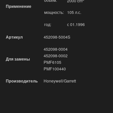
объём:
2000 cm
Применение
мощность:
105 л.с.
год:
с 01.1996
Артикул
452098-5004S
452098-0004
452098-0002
Для замены
PMF6105
PMF100440
Производитель
Honeywell/Garrett