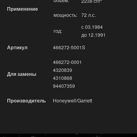
объём:
2238 cm
Применение
мощность:
72 л.с.
с 03.1984
год:
до 12.1991
Артикул
466272-5001S
466272-0001
4320839
Для замены
4310868
94407359
Производитель
Honeywell/Garrett