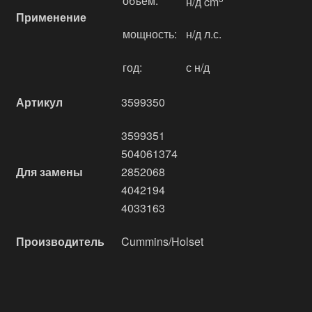
объём:
н/д cm
Применение
мощность:
н/д л.с.
год:
с н/д
Артикул
3599350
3599351
504061374
Для замены
2852068
4042194
4033163
Производитель
Cummins/Holset