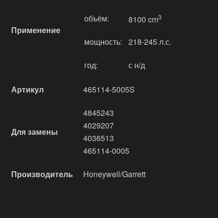
объём:
3
8100 cm
Применение
мощность:
218-245 л.с.
год:
с н/д
Артикул
465114-5005S
4845243
4029207
Для замены
4036513
465114-0005
Производитель
Honeywell/Garrett