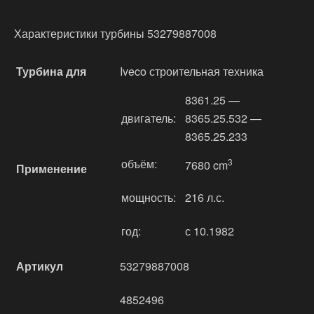
Характеристики турбины 53279887008
Турбина для
Iveco строительная техника
8361.25 —
двигатель:
8365.25.532 —
8365.25.233
объём:
3
7680 cm
Применение
мощность:
216 л.с.
год:
с 10.1982
Артикул
53279887008
4852496