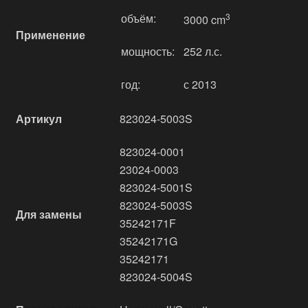
объём:
3
3000 cm
Применение
мощность:
252 л.с.
год:
с 2013
Артикул
823024-5003S
823024-0001
23024-0003
823024-5001S
823024-5003S
Для замены
35242171F
35242171G
35242171
823024-5004S