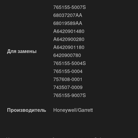
765155-5007S
68037207AA
68019589AA
A6420901480
A6420900280
A6420901180
Для замены
6420900780
765155-5004S
765155-0004
757608-0001
743507-0009
765155-9007S
Производитель
Honeywell/Garrett