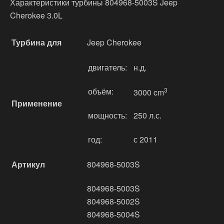
Характеристики турбины 804968-5003S Jeep
Cherokee 3.0L
Турбина для
Jeep Cherokee
двигатель:
н.д.
объём:
3
3000 cm
Применение
мощность:
250 л.с.
год:
с 2011
Артикул
804968-5003S
804968-5003S
804968-5002S
804968-5004S