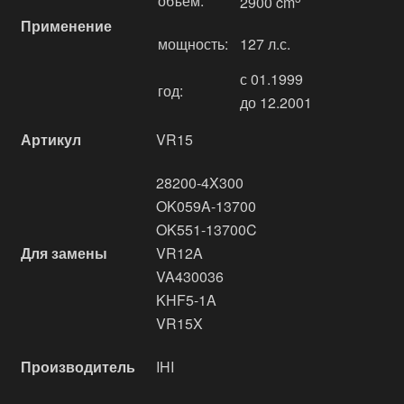
объём:
2900 cm
Применение
мощность:
127 л.с.
с 01.1999
год:
до 12.2001
Артикул
VR15
28200-4X300
OK059A-13700
OK551-13700C
Для замены
VR12A
VA430036
KHF5-1A
VR15X
Производитель
IHI