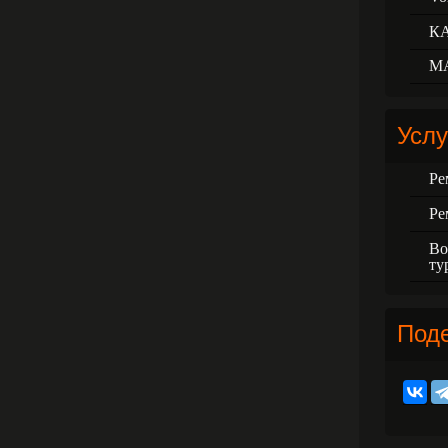
К
М
Услу
Ре
Ре
Во
ту
Под