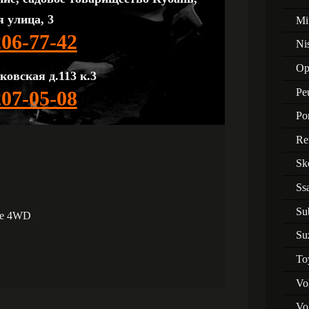
 улица, 3
Mi
206-77-42
Ni
Op
ковская д.113 к.3
Pe
207-05-08
Po
Re
Sk
Ss
Su
ale 4WD
Su
To
Vo
Vo