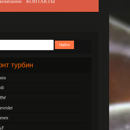
компании
КОНТАКТЫ
Найти
нт турбин
ura
di
MW
evrolet
troen
AF