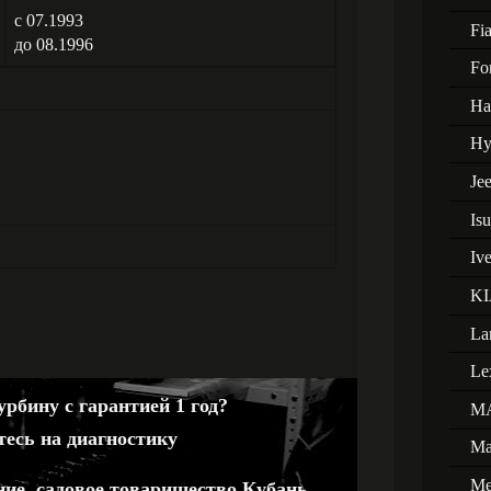
с 07.1993
Fia
до 08.1996
Fo
Ha
Hy
Je
Is
Iv
KI
La
Le
рбину с гарантией 1 год?
M
тесь на диагностику
Ma
Me
ние, садовое товарищество Кубань,