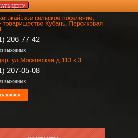
НАТЬ ЦЕНУ
егокайское сельское поселение,
 товарищество Кубань, Персиковая
3
1) 206-77-42
без выходных
ар, ул.Московская д.113 к.3
1) 207-05-08
без выходных
ть звонок