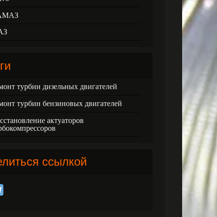
АМАЗ
АЗ
ги
монт турбин дизельных двигателей
монт турбин бензиновых двигателей
сстановление актуаторов
рбокомпрессоров
елиться ссылкой