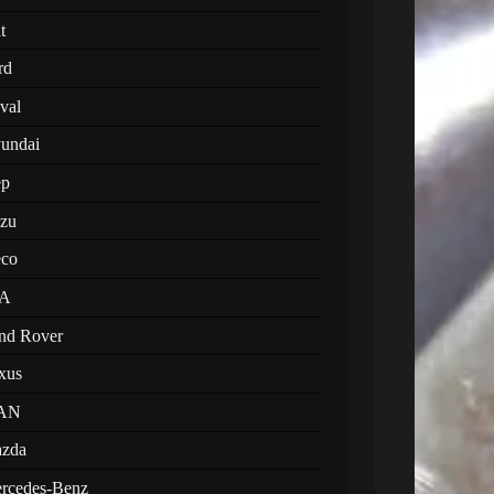
t
rd
val
undai
ep
uzu
eco
A
nd Rover
xus
AN
zda
rcedes-Benz