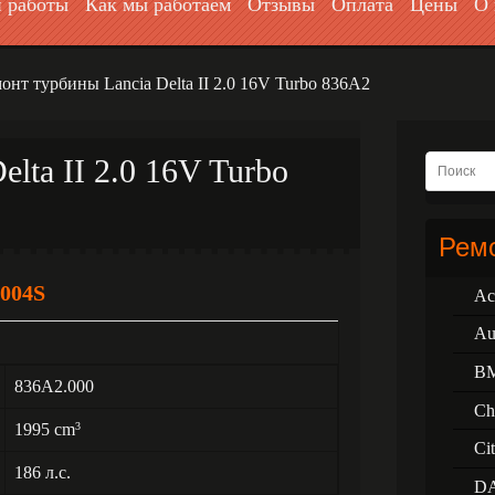
 работы
Как мы работаем
Отзывы
Оплата
Цены
О 
онт турбины Lancia Delta II 2.0 16V Turbo 836A2
lta II 2.0 16V Turbo
Ремо
004S
Ac
Au
B
836A2.000
Ch
1995 cm
3
Ci
186 л.с.
D