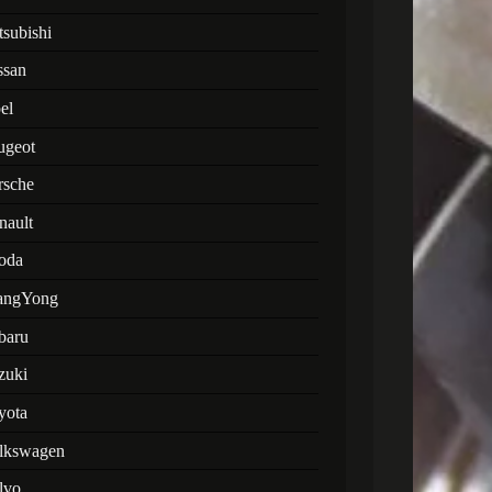
tsubishi
ssan
el
ugeot
rsche
nault
oda
angYong
baru
zuki
yota
lkswagen
lvo