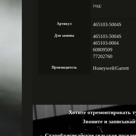
год:
Артикул
465103-5004S
Для замены
465103-5004S
465103-0004
60809509
77202760
Производитель
Honeywell/Garrett
Хотите отремонтировать ту
Звоните и записывай
Старобжегокайское сельское поселе