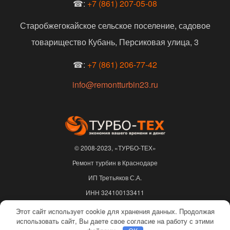
☎:
+7 (861) 207-05-08
Старобжегокайское сельское поселение, садовое
товарищество Кубань, Персиковая улица, 3
☎:
+7 (861) 206-77-42
info@remontturbin23.ru
© 2008-2023, «ТУРБО-ТЕХ»
Ремонт турбин в Краснодаре
ИП Третьяков С.А.
ИНН 324100133411
ОГРНИП 310325622500217
Этот сайт использует cookie для хранения данных. Продолжая
использовать сайт, Вы даете свое согласие на работу с этими
Не является публичной офертой |
Политика конфиденциальности