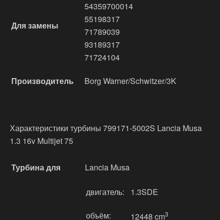
54359700014
55198317
Для замены
71789039
93189317
71724104
Производитель
Borg Warner/Schwitzer/3K
Характеристики турбины 799171-5002S Lancia Musa
1.3 16v Multijet 75
Турбина для
Lancia Musa
двигатель:
1.3SDE
объём:
3
12448 cm