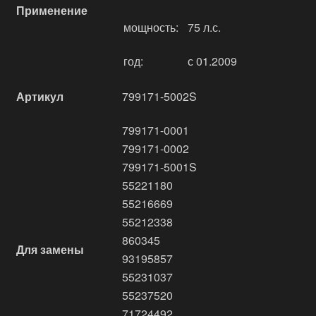
Применение
мощность:
75 л.с.
год:
с 01.2009
Артикул
799171-5002S
799171-0001
799171-0002
799171-5001S
55221180
55216669
55212338
860345
Для замены
93195857
55231037
55237520
71724492