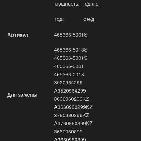
мощность:
н/д л.с.
год:
с н/д
Артикул
465366-5001S
465366-5013S
465366-5001S
465366-0001
465366-0013
3520964299
A3520964299
Для замены
3660960299KZ
A3660960299KZ
3760960399KZ
A3760960399KZ
3660960899
A3660960899