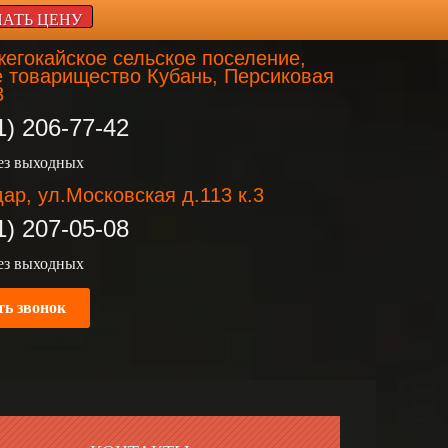
НАТЬ ЦЕНУ
егокайское сельское поселение,
 товарищество Кубань, Персиковая
3
1) 206-77-42
без выходных
ар, ул.Московская д.113 к.3
1) 207-05-08
без выходных
ть звонок