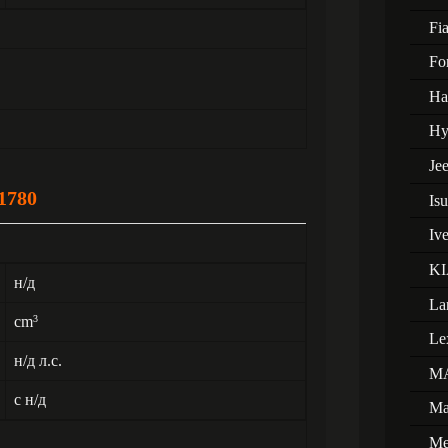
Fia
Fo
Ha
Hy
Je
1780
Is
Iv
KI
н/д
La
cm
3
Le
н/д л.с.
M
с н/д
Ma
Me