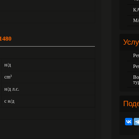
К
М
1480
Услу
Ре
н/д
Ре
cm
3
Во
ту
н/д л.с.
с н/д
Под