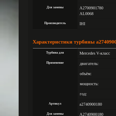
Для замены
A2700901780
AL0068
Производитель
IHI
Характеристики турбины a274090
Турбина для
Mercedes V-класс
Применение
двигатель:
объём:
мощность:
год:
Артикул
a2740900180
Для замены
A2740900180