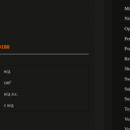
Mi
Ni
Op
Pe
0180
Po
Re
Sk
н/д
Ss
cm
3
Su
н/д л.с.
Su
с н/д
To
Vo
Vo