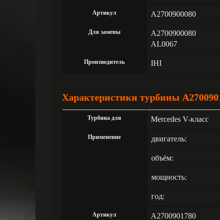
Артикул
A2700900080
Для замены
A2700900080
AL0067
Производитель
IHI
Характеристики турбины A270090
Турбина для
Mercedes V-класс
Применение
двигатель:
объём:
мощность:
год:
Артикул
A2700901780