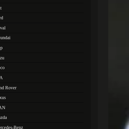
t
rd
val
undai
ep
uzu
eco
A
nd Rover
xus
AN
zda
rcedes-Benz