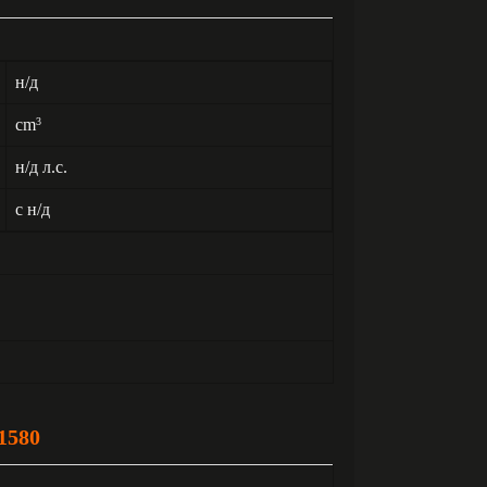
н/д
cm
3
н/д л.с.
с н/д
1580