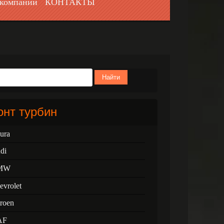
компании
КОНТАКТЫ
Найти
нт турбин
ura
di
MW
evrolet
troen
AF