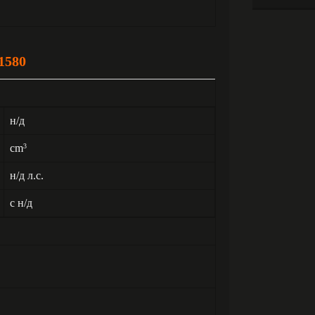
1580
н/д
cm
3
н/д л.с.
с н/д