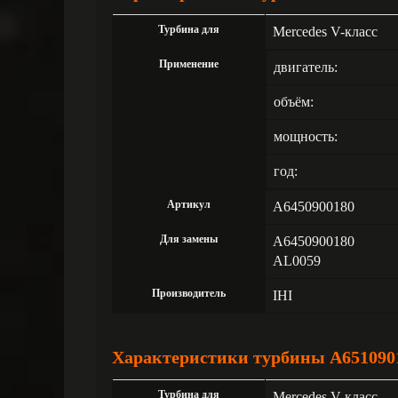
Турбина для
Mercedes V-класс
Применение
двигатель:
объём:
мощность:
год:
Артикул
A6450900180
Для замены
A6450900180
AL0059
Производитель
IHI
Характеристики турбины A651090
Турбина для
Mercedes V-класс