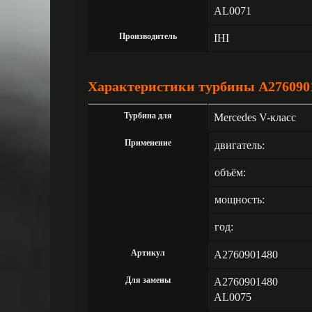
AL0071
Производитель
IHI
Характеристики турбины A276090
Турбина для
Mercedes V-класс
Применение
двигатель:
объём:
мощность:
год:
Артикул
A2760901480
Для замены
A2760901480
AL0075