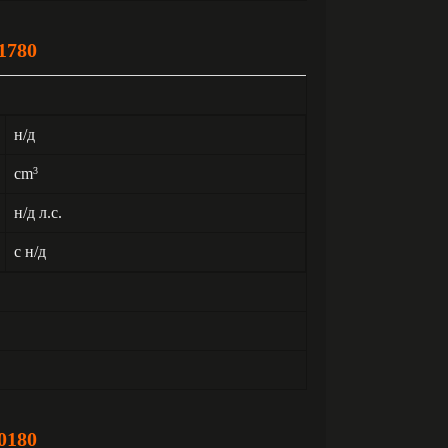
1780
н/д
cm
3
н/д л.с.
с н/д
0180