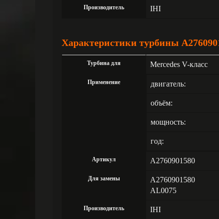
Производитель
IHI
Характеристики турбины A276090
Турбина для
Mercedes V-класс
Применение
двигатель:
объём:
мощность:
год:
Артикул
A2760901580
Для замены
A2760901580
AL0075
Производитель
IHI