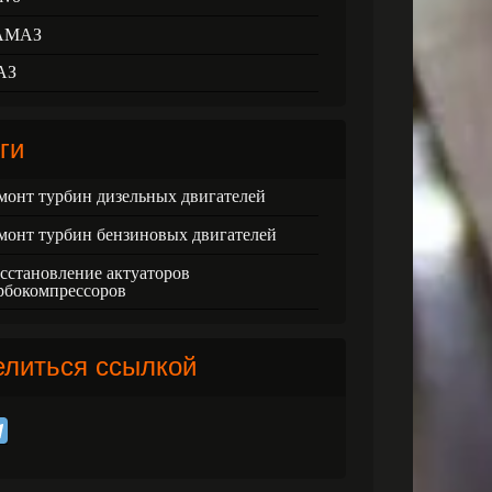
АМАЗ
АЗ
ги
монт турбин дизельных двигателей
монт турбин бензиновых двигателей
сстановление актуаторов
рбокомпрессоров
елиться ссылкой