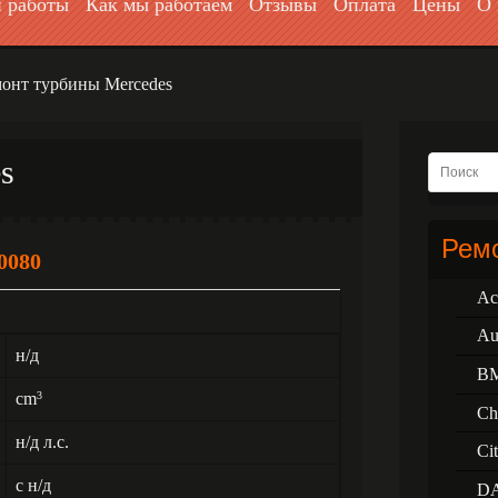
 работы
Как мы работаем
Отзывы
Оплата
Цены
О 
онт турбины Mercedes
s
Ремо
0080
Ac
Au
н/д
B
cm
3
Ch
н/д л.с.
Ci
с н/д
D