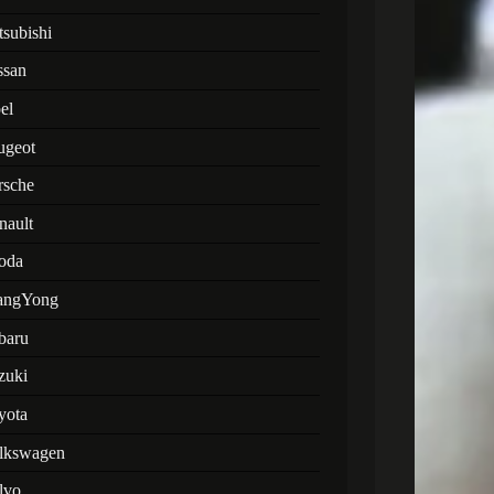
tsubishi
ssan
el
ugeot
rsche
nault
oda
angYong
baru
zuki
yota
lkswagen
lvo