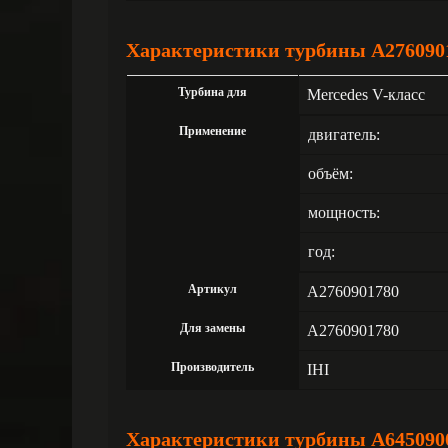
Характеристики турбины A276090
Турбина для
Mercedes V-класс
Применение
двигатель:
объём:
мощность:
год:
Артикул
A2760901780
Для замены
A2760901780
Производитель
IHI
Характеристики турбины A645090