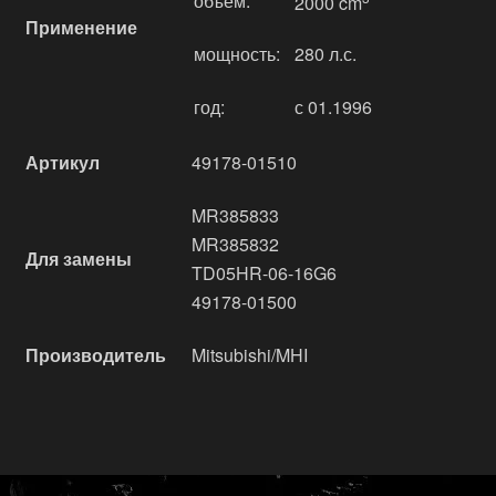
объём:
2000 cm
Применение
мощность:
280 л.с.
год:
с 01.1996
Артикул
49178-01510
MR385833
MR385832
Для замены
TD05HR-06-16G6
49178-01500
Производитель
Mitsubishi/MHI