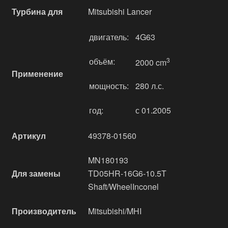
Турбина для
Mitsubishi Lancer
двигатель:
4G63
объём:
3
2000 cm
Применение
мощность:
280 л.с.
год:
с 01.2005
Артикул
49378-01560
MN180193
Для замены
TD05HR-16G6-10.5T
Shaft/WheelInconel
Производитель
Mitsubishi/MHI