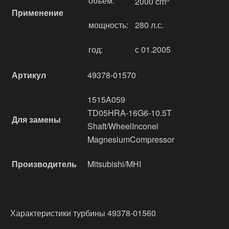
объём:
2000 cm
Применение
мощность:
280 л.с.
год:
с 01.2005
Артикул
49378-01570
1515A059
TD05HRA-16G6-10.5T
Для замены
Shaft/WheelInconel
MagnesiumCompressor
Производитель
Mitsubishi/MHI
Характеристики турбины 49378-01560