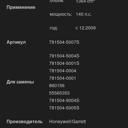
объём:
1364 cm
Применение
мощность:
140 л.с.
год:
с 12.2009
Артикул
781504-5007S
781504-5004S
781504-5001S
781504-0004
781504-0001
Для замены
860156
55565353
781504-9004S
781504-5005S
Производитель
Honeywell/Garrett